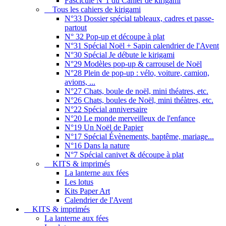
Fascicule N°1 du Cahier de kirigami
Tous les cahiers de kirigami
N°33 Dossier spécial tableaux, cadres et passe-
partout
N° 32 Pop-up et découpe à plat
N°31 Spécial Noël + Sapin calendrier de l'Avent
N°30 Spécial Je débute le kirigami
N°29 Modèles pop-up & carrousel de Noël
N°28 Plein de pop-up : vélo, voiture, camion,
avions, ...
N°27 Chats, boule de noël, mini théatres, etc.
N°26 Chats, boules de Noël, mini théàtres, etc.
N°22 Spécial anniversaire
N°20 Le monde merveilleux de l'enfance
N°19 Un Noël de Papier
N°17 Spécial Évènements, baptême, mariage...
N°16 Dans la nature
N°7 Spécial canivet & découpe à plat
KITS & imprimés
La lanterne aux fées
Les lotus
Kits Paper Art
Calendrier de l'Avent
KITS & imprimés
La lanterne aux fées