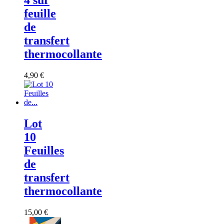
4 sur
feuille
de
transfert
thermocollante
4,90 €
Lot
10
Feuilles
de
transfert
thermocollante
15,00 €