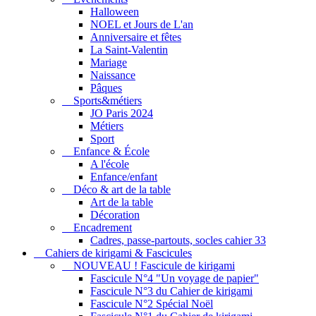
Halloween
NOEL et Jours de L'an
Anniversaire et fêtes
La Saint-Valentin
Mariage
Naissance
Pâques
Sports&métiers
JO Paris 2024
Métiers
Sport
Enfance & École
A l'école
Enfance/enfant
Déco & art de la table
Art de la table
Décoration
Encadrement
Cadres, passe-partouts, socles cahier 33
Cahiers de kirigami & Fascicules
NOUVEAU ! Fascicule de kirigami
Fascicule N°4 "Un voyage de papier"
Fascicule N°3 du Cahier de kirigami
Fascicule N°2 Spécial Noël