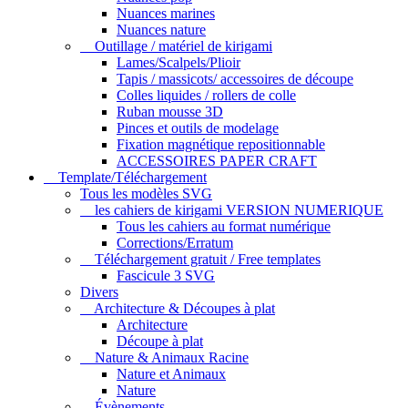
Nuances marines
Nuances nature
Outillage / matériel de kirigami
Lames/Scalpels/Plioir
Tapis / massicots/ accessoires de découpe
Colles liquides / rollers de colle
Ruban mousse 3D
Pinces et outils de modelage
Fixation magnétique repositionnable
ACCESSOIRES PAPER CRAFT
Template/Téléchargement
Tous les modèles SVG
les cahiers de kirigami VERSION NUMERIQUE
Tous les cahiers au format numérique
Corrections/Erratum
Téléchargement gratuit / Free templates
Fascicule 3 SVG
Divers
Architecture & Découpes à plat
Architecture
Découpe à plat
Nature & Animaux Racine
Nature et Animaux
Nature
Évènements