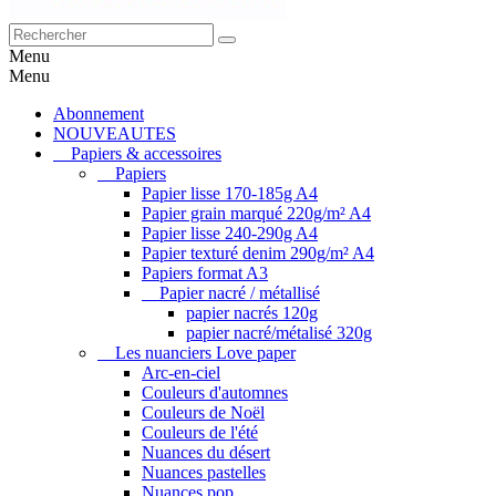
Menu
Menu
Abonnement
NOUVEAUTES
Papiers & accessoires
Papiers
Papier lisse 170-185g A4
Papier grain marqué 220g/m² A4
Papier lisse 240-290g A4
Papier texturé denim 290g/m² A4
Papiers format A3
Papier nacré / métallisé
papier nacrés 120g
papier nacré/métalisé 320g
Les nuanciers Love paper
Arc-en-ciel
Couleurs d'automnes
Couleurs de Noël
Couleurs de l'été
Nuances du désert
Nuances pastelles
Nuances pop