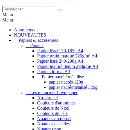
Menu
Menu
Abonnement
NOUVEAUTES
Papiers & accessoires
Papiers
Papier lisse 170-185g A4
Papier grain marqué 220g/m² A4
Papier lisse 240-290g A4
Papier texturé denim 290g/m² A4
Papiers format A3
Papier nacré / métallisé
papier nacrés 120g
papier nacré/métalisé 320g
Les nuanciers Love paper
Arc-en-ciel
Couleurs d'automnes
Couleurs de Noël
Couleurs de l'été
Nuances du désert
Nuances pastelles
Nuances pop