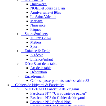
Halloween
NOEL et Jours de L'an
Anniversaire et fêtes
La Saint-Valentin
Mariage
Naissance
Pâques
Sports&métiers
JO Paris 2024
Métiers
Sport
Enfance & École
A l'école
Enfance/enfant
Déco & art de la table
Art de la table
Décoration
Encadrement
Cadres, passe-partouts, socles cahier 33
Cahiers de kirigami & Fascicules
NOUVEAU ! Fascicule de kirigami
Fascicule N°4 "Un voyage de papier"
Fascicule N°3 du Cahier de kirigami
Fascicule N°2 Spécial Noël