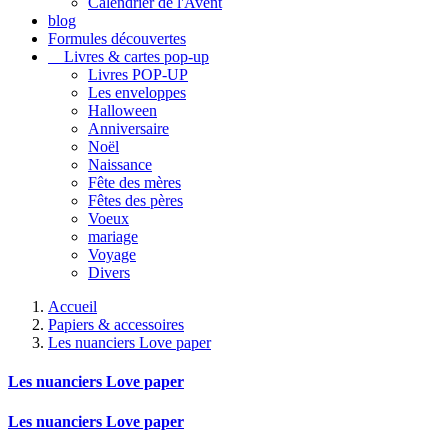
Calendrier de l'Avent
blog
Formules découvertes
Livres & cartes pop-up
Livres POP-UP
Les enveloppes
Halloween
Anniversaire
Noël
Naissance
Fête des mères
Fêtes des pères
Voeux
mariage
Voyage
Divers
Accueil
Papiers & accessoires
Les nuanciers Love paper
Les nuanciers Love paper
Les nuanciers Love paper