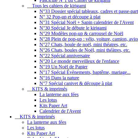
Fascicule N°1 du Cahier de kirigami
Tous les cahiers de kirigami
N°33 Dossier spécial tableaux, cadres et passe-par
N° 32 Pop-up et découpe à plat
N°31 Spécial Noël + Sapin calendrier de l'Avent
N°30 Spécial Je débute le kirigami
N°29 Modèles pop-up & carrousel de Noël
N°28 Plein de pop-up : vélo, voiture, camion, avion
N°27 Chats, boule de noël, mini théatres, etc.
N°26 Chats, boules de Noël, mini théàtres, etc.
N°22 Spécial anniversaire
N°20 Le monde merveilleux de l'enfance
N°19 Un Noël de Papier
N°17 Spécial Évènements, baptême, mariage...
N°16 Dans la nature
N°7 Spécial canivet & découpe à plat
KITS & imprimés
La lanterne aux fées
Les lotus
Kits Paper Art
Calendrier de l'Avent
KITS & imprimés
La lanterne aux fées
Les lotus
Kits Paper Art