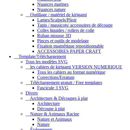
Nuances marines
Nuances nature
Outillage / matériel de kirigami
Lames/Scalpels/Plioir
Tapis / massicots/ accessoires de découpe
Colles liquides / rollers de colle
Ruban mousse 3D
Pinces et outils de modelage
Fixation magnétique repositionnable
ACCESSOIRES PAPER CRAFT
Template/Téléchargement
Tous les modèles SVG
les cahiers de kirigami VERSION NUMERIQUE
Tous les cahiers au format numérique
Corrections/Erratum
Téléchargement gratuit / Free templates
Fascicule 3 SVG
Divers
Architecture & Découpes à plat
Architecture
Découpe à plat
Nature & Animaux Racine
Nature et Animaux
Nature
Évènements