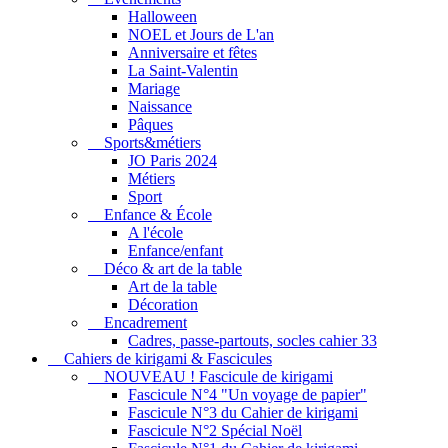
Halloween
NOEL et Jours de L'an
Anniversaire et fêtes
La Saint-Valentin
Mariage
Naissance
Pâques
Sports&métiers
JO Paris 2024
Métiers
Sport
Enfance & École
A l'école
Enfance/enfant
Déco & art de la table
Art de la table
Décoration
Encadrement
Cadres, passe-partouts, socles cahier 33
Cahiers de kirigami & Fascicules
NOUVEAU ! Fascicule de kirigami
Fascicule N°4 "Un voyage de papier"
Fascicule N°3 du Cahier de kirigami
Fascicule N°2 Spécial Noël