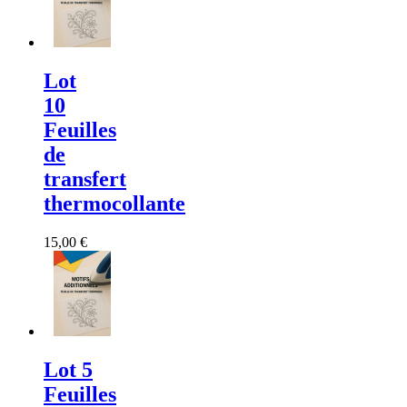
Lot
10
Feuilles
de
transfert
thermocollante
15,00 €
Lot 5
Feuilles