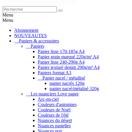
Menu
Menu
Abonnement
NOUVEAUTES
Papiers & accessoires
Papiers
Papier lisse 170-185g A4
Papier grain marqué 220g/m² A4
Papier lisse 240-290g A4
Papier texturé denim 290g/m² A4
Papiers format A3
Papier nacré / métallisé
papier nacrés 120g
papier nacré/métalisé 320g
Les nuanciers Love paper
Arc-en-ciel
Couleurs d'automnes
Couleurs de Noël
Couleurs de l'été
Nuances du désert
Nuances pastelles
Nuances pop