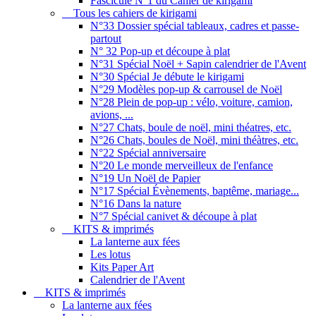
Fascicule N°1 du Cahier de kirigami
Tous les cahiers de kirigami
N°33 Dossier spécial tableaux, cadres et passe-
partout
N° 32 Pop-up et découpe à plat
N°31 Spécial Noël + Sapin calendrier de l'Avent
N°30 Spécial Je débute le kirigami
N°29 Modèles pop-up & carrousel de Noël
N°28 Plein de pop-up : vélo, voiture, camion,
avions, ...
N°27 Chats, boule de noël, mini théatres, etc.
N°26 Chats, boules de Noël, mini théàtres, etc.
N°22 Spécial anniversaire
N°20 Le monde merveilleux de l'enfance
N°19 Un Noël de Papier
N°17 Spécial Évènements, baptême, mariage...
N°16 Dans la nature
N°7 Spécial canivet & découpe à plat
KITS & imprimés
La lanterne aux fées
Les lotus
Kits Paper Art
Calendrier de l'Avent
KITS & imprimés
La lanterne aux fées