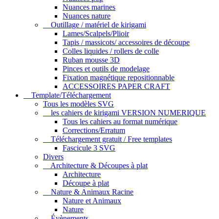
Nuances marines
Nuances nature
Outillage / matériel de kirigami
Lames/Scalpels/Plioir
Tapis / massicots/ accessoires de découpe
Colles liquides / rollers de colle
Ruban mousse 3D
Pinces et outils de modelage
Fixation magnétique repositionnable
ACCESSOIRES PAPER CRAFT
Template/Téléchargement
Tous les modèles SVG
les cahiers de kirigami VERSION NUMERIQUE
Tous les cahiers au format numérique
Corrections/Erratum
Téléchargement gratuit / Free templates
Fascicule 3 SVG
Divers
Architecture & Découpes à plat
Architecture
Découpe à plat
Nature & Animaux Racine
Nature et Animaux
Nature
Évènements