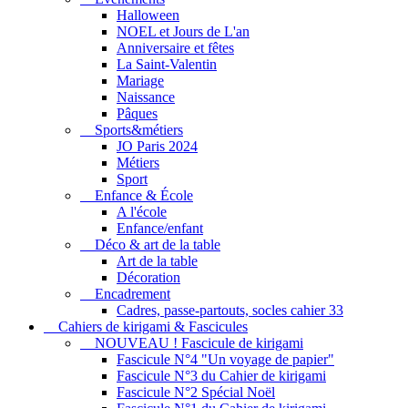
Halloween
NOEL et Jours de L'an
Anniversaire et fêtes
La Saint-Valentin
Mariage
Naissance
Pâques
Sports&métiers
JO Paris 2024
Métiers
Sport
Enfance & École
A l'école
Enfance/enfant
Déco & art de la table
Art de la table
Décoration
Encadrement
Cadres, passe-partouts, socles cahier 33
Cahiers de kirigami & Fascicules
NOUVEAU ! Fascicule de kirigami
Fascicule N°4 "Un voyage de papier"
Fascicule N°3 du Cahier de kirigami
Fascicule N°2 Spécial Noël