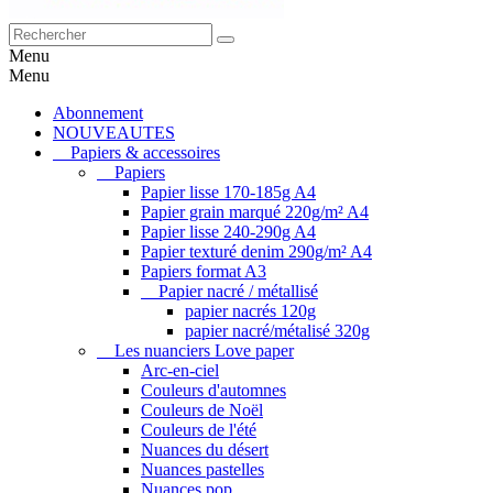
Menu
Menu
Abonnement
NOUVEAUTES
Papiers & accessoires
Papiers
Papier lisse 170-185g A4
Papier grain marqué 220g/m² A4
Papier lisse 240-290g A4
Papier texturé denim 290g/m² A4
Papiers format A3
Papier nacré / métallisé
papier nacrés 120g
papier nacré/métalisé 320g
Les nuanciers Love paper
Arc-en-ciel
Couleurs d'automnes
Couleurs de Noël
Couleurs de l'été
Nuances du désert
Nuances pastelles
Nuances pop