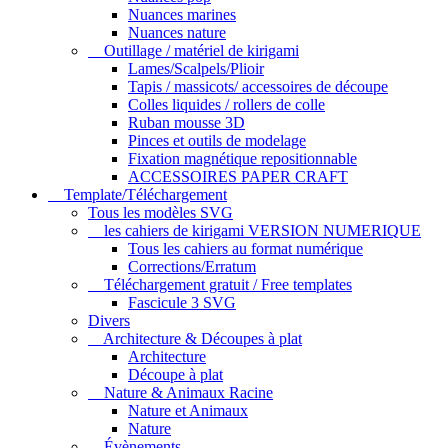
Nuances marines
Nuances nature
Outillage / matériel de kirigami
Lames/Scalpels/Plioir
Tapis / massicots/ accessoires de découpe
Colles liquides / rollers de colle
Ruban mousse 3D
Pinces et outils de modelage
Fixation magnétique repositionnable
ACCESSOIRES PAPER CRAFT
Template/Téléchargement
Tous les modèles SVG
les cahiers de kirigami VERSION NUMERIQUE
Tous les cahiers au format numérique
Corrections/Erratum
Téléchargement gratuit / Free templates
Fascicule 3 SVG
Divers
Architecture & Découpes à plat
Architecture
Découpe à plat
Nature & Animaux Racine
Nature et Animaux
Nature
Évènements