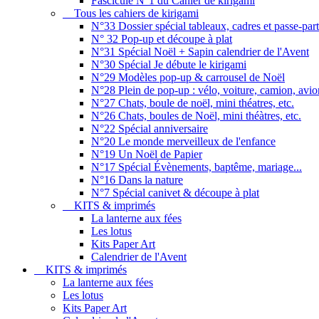
Fascicule N°1 du Cahier de kirigami
Tous les cahiers de kirigami
N°33 Dossier spécial tableaux, cadres et passe-par
N° 32 Pop-up et découpe à plat
N°31 Spécial Noël + Sapin calendrier de l'Avent
N°30 Spécial Je débute le kirigami
N°29 Modèles pop-up & carrousel de Noël
N°28 Plein de pop-up : vélo, voiture, camion, avion
N°27 Chats, boule de noël, mini théatres, etc.
N°26 Chats, boules de Noël, mini théàtres, etc.
N°22 Spécial anniversaire
N°20 Le monde merveilleux de l'enfance
N°19 Un Noël de Papier
N°17 Spécial Évènements, baptême, mariage...
N°16 Dans la nature
N°7 Spécial canivet & découpe à plat
KITS & imprimés
La lanterne aux fées
Les lotus
Kits Paper Art
Calendrier de l'Avent
KITS & imprimés
La lanterne aux fées
Les lotus
Kits Paper Art