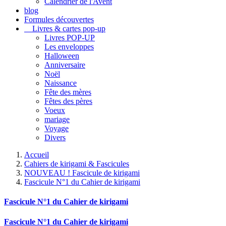
Calendrier de l'Avent
blog
Formules découvertes
Livres & cartes pop-up
Livres POP-UP
Les enveloppes
Halloween
Anniversaire
Noël
Naissance
Fête des mères
Fêtes des pères
Voeux
mariage
Voyage
Divers
Accueil
Cahiers de kirigami & Fascicules
NOUVEAU ! Fascicule de kirigami
Fascicule N°1 du Cahier de kirigami
Fascicule N°1 du Cahier de kirigami
Fascicule N°1 du Cahier de kirigami