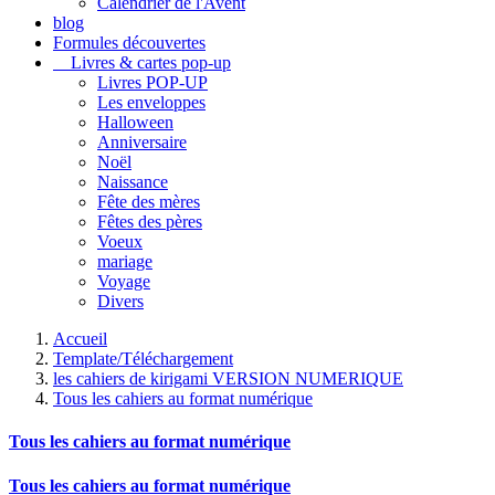
Calendrier de l'Avent
blog
Formules découvertes
Livres & cartes pop-up
Livres POP-UP
Les enveloppes
Halloween
Anniversaire
Noël
Naissance
Fête des mères
Fêtes des pères
Voeux
mariage
Voyage
Divers
Accueil
Template/Téléchargement
les cahiers de kirigami VERSION NUMERIQUE
Tous les cahiers au format numérique
Tous les cahiers au format numérique
Tous les cahiers au format numérique