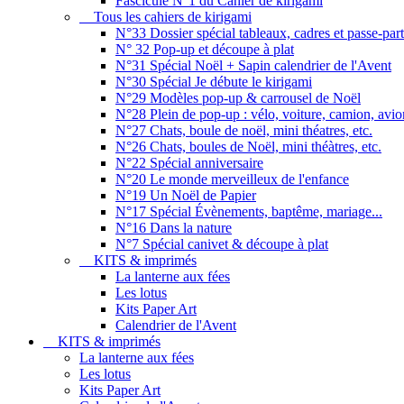
Fascicule N°1 du Cahier de kirigami
Tous les cahiers de kirigami
N°33 Dossier spécial tableaux, cadres et passe-par
N° 32 Pop-up et découpe à plat
N°31 Spécial Noël + Sapin calendrier de l'Avent
N°30 Spécial Je débute le kirigami
N°29 Modèles pop-up & carrousel de Noël
N°28 Plein de pop-up : vélo, voiture, camion, avion
N°27 Chats, boule de noël, mini théatres, etc.
N°26 Chats, boules de Noël, mini théàtres, etc.
N°22 Spécial anniversaire
N°20 Le monde merveilleux de l'enfance
N°19 Un Noël de Papier
N°17 Spécial Évènements, baptême, mariage...
N°16 Dans la nature
N°7 Spécial canivet & découpe à plat
KITS & imprimés
La lanterne aux fées
Les lotus
Kits Paper Art
Calendrier de l'Avent
KITS & imprimés
La lanterne aux fées
Les lotus
Kits Paper Art