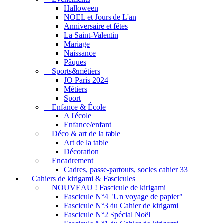
Halloween
NOEL et Jours de L'an
Anniversaire et fêtes
La Saint-Valentin
Mariage
Naissance
Pâques
Sports&métiers
JO Paris 2024
Métiers
Sport
Enfance & École
A l'école
Enfance/enfant
Déco & art de la table
Art de la table
Décoration
Encadrement
Cadres, passe-partouts, socles cahier 33
Cahiers de kirigami & Fascicules
NOUVEAU ! Fascicule de kirigami
Fascicule N°4 "Un voyage de papier"
Fascicule N°3 du Cahier de kirigami
Fascicule N°2 Spécial Noël