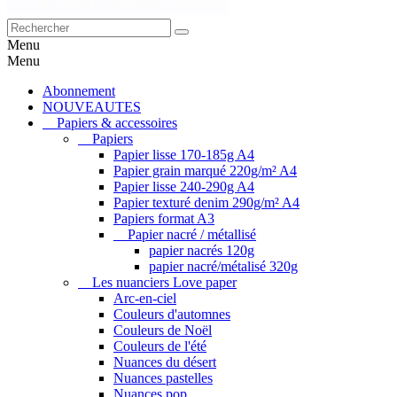
Menu
Menu
Abonnement
NOUVEAUTES
Papiers & accessoires
Papiers
Papier lisse 170-185g A4
Papier grain marqué 220g/m² A4
Papier lisse 240-290g A4
Papier texturé denim 290g/m² A4
Papiers format A3
Papier nacré / métallisé
papier nacrés 120g
papier nacré/métalisé 320g
Les nuanciers Love paper
Arc-en-ciel
Couleurs d'automnes
Couleurs de Noël
Couleurs de l'été
Nuances du désert
Nuances pastelles
Nuances pop