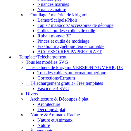
Nuances marines
Nuances nature
Outillage / matériel de kirigami
Lames/Scalpels/Plioir
Tapis / massicots/ accessoires de découpe
Colles liquides / rollers de colle
Ruban mousse 3D
Pinces et outils de modelage
Fixation magnétique repositionnable
ACCESSOIRES PAPER CRAFT
Template/Téléchargement
Tous les modèles SVG
les cahiers de kirigami VERSION NUMERIQUE
Tous les cahiers au format numérique
Corrections/Erratum
Téléchargement gratuit / Free templates
Fascicule 3 SVG
Divers
Architecture & Découpes à plat
Architecture
Découpe à plat
Nature & Animaux Racine
Nature et Animaux
Nature
Évènements