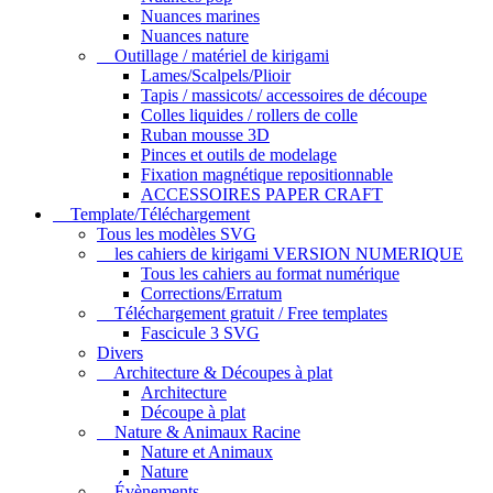
Nuances marines
Nuances nature
Outillage / matériel de kirigami
Lames/Scalpels/Plioir
Tapis / massicots/ accessoires de découpe
Colles liquides / rollers de colle
Ruban mousse 3D
Pinces et outils de modelage
Fixation magnétique repositionnable
ACCESSOIRES PAPER CRAFT
Template/Téléchargement
Tous les modèles SVG
les cahiers de kirigami VERSION NUMERIQUE
Tous les cahiers au format numérique
Corrections/Erratum
Téléchargement gratuit / Free templates
Fascicule 3 SVG
Divers
Architecture & Découpes à plat
Architecture
Découpe à plat
Nature & Animaux Racine
Nature et Animaux
Nature
Évènements