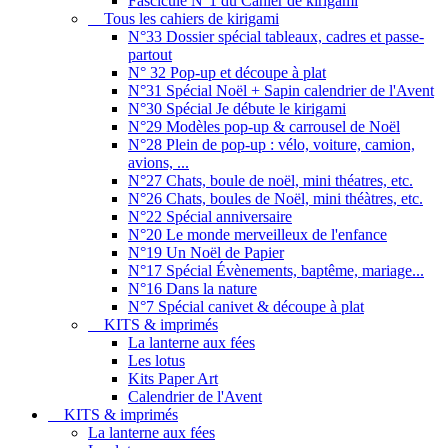
Fascicule N°1 du Cahier de kirigami
Tous les cahiers de kirigami
N°33 Dossier spécial tableaux, cadres et passe-
partout
N° 32 Pop-up et découpe à plat
N°31 Spécial Noël + Sapin calendrier de l'Avent
N°30 Spécial Je débute le kirigami
N°29 Modèles pop-up & carrousel de Noël
N°28 Plein de pop-up : vélo, voiture, camion,
avions, ...
N°27 Chats, boule de noël, mini théatres, etc.
N°26 Chats, boules de Noël, mini théàtres, etc.
N°22 Spécial anniversaire
N°20 Le monde merveilleux de l'enfance
N°19 Un Noël de Papier
N°17 Spécial Évènements, baptême, mariage...
N°16 Dans la nature
N°7 Spécial canivet & découpe à plat
KITS & imprimés
La lanterne aux fées
Les lotus
Kits Paper Art
Calendrier de l'Avent
KITS & imprimés
La lanterne aux fées