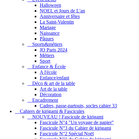
Halloween
NOEL et Jours de L'an
Anniversaire et fêtes
La Saint-Valentin
Mariage
Naissance
Pâques
Sports&métiers
JO Paris 2024
Métiers
Sport
Enfance & École
A l'école
Enfance/enfant
Déco & art de la table
Art de la table
Décoration
Encadrement
Cadres, passe-partouts, socles cahier 33
Cahiers de kirigami & Fascicules
NOUVEAU ! Fascicule de kirigami
Fascicule N°4 "Un voyage de papier"
Fascicule N°3 du Cahier de kirigami
Fascicule N°2 Spécial Noël