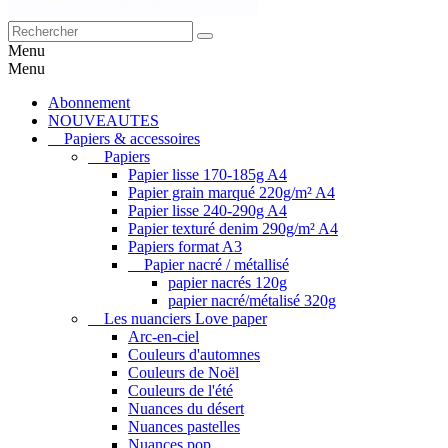
Menu
Menu
Abonnement
NOUVEAUTES
Papiers & accessoires
Papiers
Papier lisse 170-185g A4
Papier grain marqué 220g/m² A4
Papier lisse 240-290g A4
Papier texturé denim 290g/m² A4
Papiers format A3
Papier nacré / métallisé
papier nacrés 120g
papier nacré/métalisé 320g
Les nuanciers Love paper
Arc-en-ciel
Couleurs d'automnes
Couleurs de Noël
Couleurs de l'été
Nuances du désert
Nuances pastelles
Nuances pop