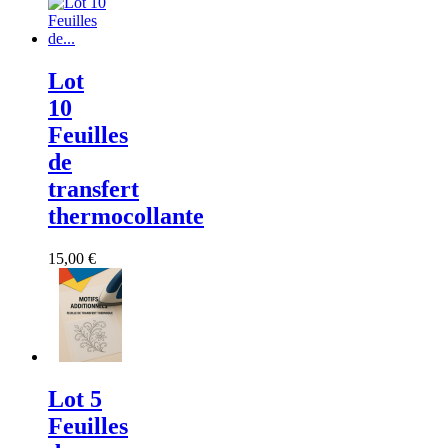
Lot
10
Feuilles
de
transfert
thermocollante
15,00 €
Lot 5
Feuilles