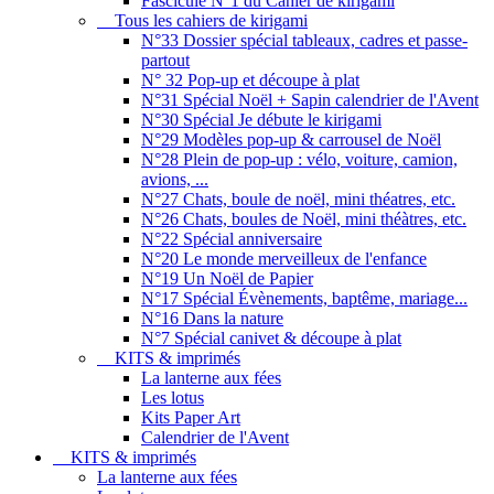
Fascicule N°1 du Cahier de kirigami
Tous les cahiers de kirigami
N°33 Dossier spécial tableaux, cadres et passe-
partout
N° 32 Pop-up et découpe à plat
N°31 Spécial Noël + Sapin calendrier de l'Avent
N°30 Spécial Je débute le kirigami
N°29 Modèles pop-up & carrousel de Noël
N°28 Plein de pop-up : vélo, voiture, camion,
avions, ...
N°27 Chats, boule de noël, mini théatres, etc.
N°26 Chats, boules de Noël, mini théàtres, etc.
N°22 Spécial anniversaire
N°20 Le monde merveilleux de l'enfance
N°19 Un Noël de Papier
N°17 Spécial Évènements, baptême, mariage...
N°16 Dans la nature
N°7 Spécial canivet & découpe à plat
KITS & imprimés
La lanterne aux fées
Les lotus
Kits Paper Art
Calendrier de l'Avent
KITS & imprimés
La lanterne aux fées