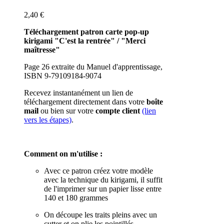
2,40 €
Téléchargement patron carte pop-up
kirigami "C'est la rentrée" / "Merci
maîtresse"
Page 26 extraite du Manuel d'apprentissage,
ISBN 9-79109184-9074
Recevez instantanément un lien de
téléchargement directement dans votre
boîte
mail
ou bien sur votre
compte client
(lien
vers les étapes)
.
Comment on m'utilise :
Avec ce patron créez votre modèle
avec la technique du kirigami, il suffit
de l'imprimer sur un papier lisse entre
140 et 180 grammes
On découpe les traits pleins avec un
cutter et on plie les pointillés