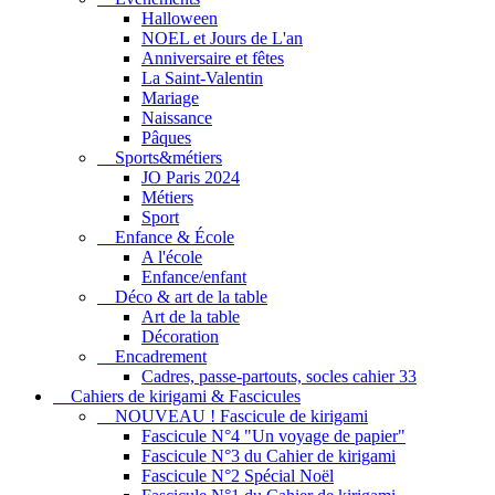
Halloween
NOEL et Jours de L'an
Anniversaire et fêtes
La Saint-Valentin
Mariage
Naissance
Pâques
Sports&métiers
JO Paris 2024
Métiers
Sport
Enfance & École
A l'école
Enfance/enfant
Déco & art de la table
Art de la table
Décoration
Encadrement
Cadres, passe-partouts, socles cahier 33
Cahiers de kirigami & Fascicules
NOUVEAU ! Fascicule de kirigami
Fascicule N°4 "Un voyage de papier"
Fascicule N°3 du Cahier de kirigami
Fascicule N°2 Spécial Noël