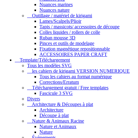
Nuances marines
Nuances nature
Outillage / matériel de kirigami
Lames/Scalpels/Plioir
Tapis / massicots/ accessoires de découpe
Colles liquides / rollers de colle
Ruban mousse 3D
Pinces et outils de modelage
Fixation magnétique repositionnable
ACCESSOIRES PAPER CRAFT
Template/Téléchargement
Tous les modèles SVG
les cahiers de kirigami VERSION NUMERIQUE
Tous les cahiers au format numérique
Corrections/Erratum
Téléchargement gratuit / Free templates
Fascicule 3 SVG
Divers
Architecture & Découpes à plat
Architecture
Découpe à plat
Nature & Animaux Racine
Nature et Animaux
Nature
Évènements