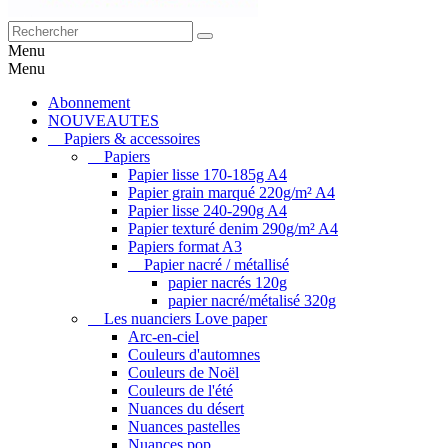
Menu
Menu
Abonnement
NOUVEAUTES
Papiers & accessoires
Papiers
Papier lisse 170-185g A4
Papier grain marqué 220g/m² A4
Papier lisse 240-290g A4
Papier texturé denim 290g/m² A4
Papiers format A3
Papier nacré / métallisé
papier nacrés 120g
papier nacré/métalisé 320g
Les nuanciers Love paper
Arc-en-ciel
Couleurs d'automnes
Couleurs de Noël
Couleurs de l'été
Nuances du désert
Nuances pastelles
Nuances pop