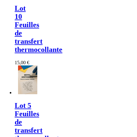
Lot
10
Feuilles
de
transfert
thermocollante
15,00 €
Lot 5
Feuilles
de
transfert