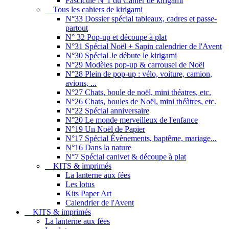
Fascicule N°1 du Cahier de kirigami
Tous les cahiers de kirigami
N°33 Dossier spécial tableaux, cadres et passe-
partout
N° 32 Pop-up et découpe à plat
N°31 Spécial Noël + Sapin calendrier de l'Avent
N°30 Spécial Je débute le kirigami
N°29 Modèles pop-up & carrousel de Noël
N°28 Plein de pop-up : vélo, voiture, camion,
avions, ...
N°27 Chats, boule de noël, mini théatres, etc.
N°26 Chats, boules de Noël, mini théàtres, etc.
N°22 Spécial anniversaire
N°20 Le monde merveilleux de l'enfance
N°19 Un Noël de Papier
N°17 Spécial Évènements, baptême, mariage...
N°16 Dans la nature
N°7 Spécial canivet & découpe à plat
KITS & imprimés
La lanterne aux fées
Les lotus
Kits Paper Art
Calendrier de l'Avent
KITS & imprimés
La lanterne aux fées