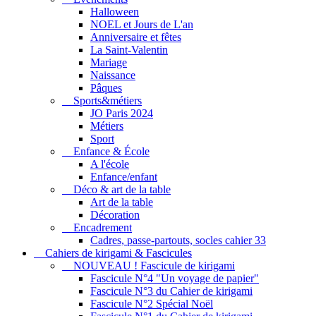
Halloween
NOEL et Jours de L'an
Anniversaire et fêtes
La Saint-Valentin
Mariage
Naissance
Pâques
Sports&métiers
JO Paris 2024
Métiers
Sport
Enfance & École
A l'école
Enfance/enfant
Déco & art de la table
Art de la table
Décoration
Encadrement
Cadres, passe-partouts, socles cahier 33
Cahiers de kirigami & Fascicules
NOUVEAU ! Fascicule de kirigami
Fascicule N°4 "Un voyage de papier"
Fascicule N°3 du Cahier de kirigami
Fascicule N°2 Spécial Noël