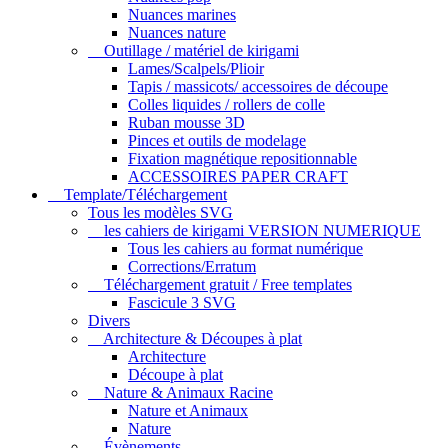
Nuances marines
Nuances nature
Outillage / matériel de kirigami
Lames/Scalpels/Plioir
Tapis / massicots/ accessoires de découpe
Colles liquides / rollers de colle
Ruban mousse 3D
Pinces et outils de modelage
Fixation magnétique repositionnable
ACCESSOIRES PAPER CRAFT
Template/Téléchargement
Tous les modèles SVG
les cahiers de kirigami VERSION NUMERIQUE
Tous les cahiers au format numérique
Corrections/Erratum
Téléchargement gratuit / Free templates
Fascicule 3 SVG
Divers
Architecture & Découpes à plat
Architecture
Découpe à plat
Nature & Animaux Racine
Nature et Animaux
Nature
Évènements