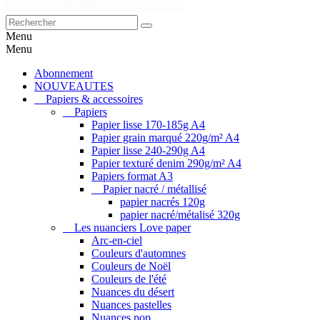
Menu
Menu
Abonnement
NOUVEAUTES
Papiers & accessoires
Papiers
Papier lisse 170-185g A4
Papier grain marqué 220g/m² A4
Papier lisse 240-290g A4
Papier texturé denim 290g/m² A4
Papiers format A3
Papier nacré / métallisé
papier nacrés 120g
papier nacré/métalisé 320g
Les nuanciers Love paper
Arc-en-ciel
Couleurs d'automnes
Couleurs de Noël
Couleurs de l'été
Nuances du désert
Nuances pastelles
Nuances pop