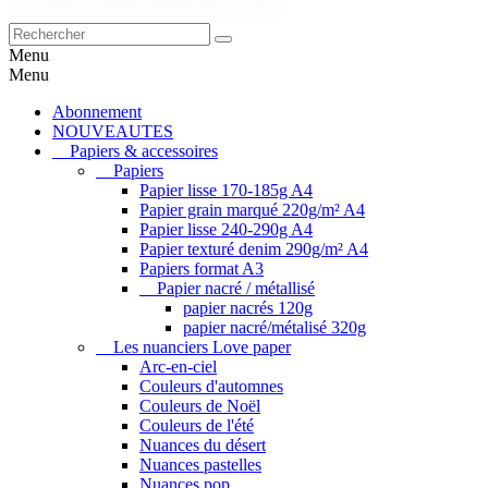
Menu
Menu
Abonnement
NOUVEAUTES
Papiers & accessoires
Papiers
Papier lisse 170-185g A4
Papier grain marqué 220g/m² A4
Papier lisse 240-290g A4
Papier texturé denim 290g/m² A4
Papiers format A3
Papier nacré / métallisé
papier nacrés 120g
papier nacré/métalisé 320g
Les nuanciers Love paper
Arc-en-ciel
Couleurs d'automnes
Couleurs de Noël
Couleurs de l'été
Nuances du désert
Nuances pastelles
Nuances pop