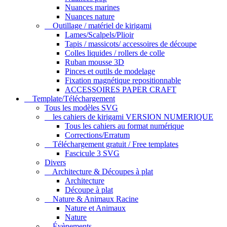
Nuances marines
Nuances nature
Outillage / matériel de kirigami
Lames/Scalpels/Plioir
Tapis / massicots/ accessoires de découpe
Colles liquides / rollers de colle
Ruban mousse 3D
Pinces et outils de modelage
Fixation magnétique repositionnable
ACCESSOIRES PAPER CRAFT
Template/Téléchargement
Tous les modèles SVG
les cahiers de kirigami VERSION NUMERIQUE
Tous les cahiers au format numérique
Corrections/Erratum
Téléchargement gratuit / Free templates
Fascicule 3 SVG
Divers
Architecture & Découpes à plat
Architecture
Découpe à plat
Nature & Animaux Racine
Nature et Animaux
Nature
Évènements