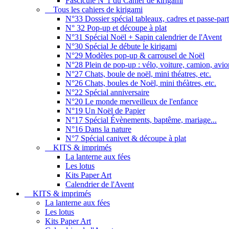
Fascicule N°1 du Cahier de kirigami
Tous les cahiers de kirigami
N°33 Dossier spécial tableaux, cadres et passe-par
N° 32 Pop-up et découpe à plat
N°31 Spécial Noël + Sapin calendrier de l'Avent
N°30 Spécial Je débute le kirigami
N°29 Modèles pop-up & carrousel de Noël
N°28 Plein de pop-up : vélo, voiture, camion, avion
N°27 Chats, boule de noël, mini théatres, etc.
N°26 Chats, boules de Noël, mini théàtres, etc.
N°22 Spécial anniversaire
N°20 Le monde merveilleux de l'enfance
N°19 Un Noël de Papier
N°17 Spécial Évènements, baptême, mariage...
N°16 Dans la nature
N°7 Spécial canivet & découpe à plat
KITS & imprimés
La lanterne aux fées
Les lotus
Kits Paper Art
Calendrier de l'Avent
KITS & imprimés
La lanterne aux fées
Les lotus
Kits Paper Art