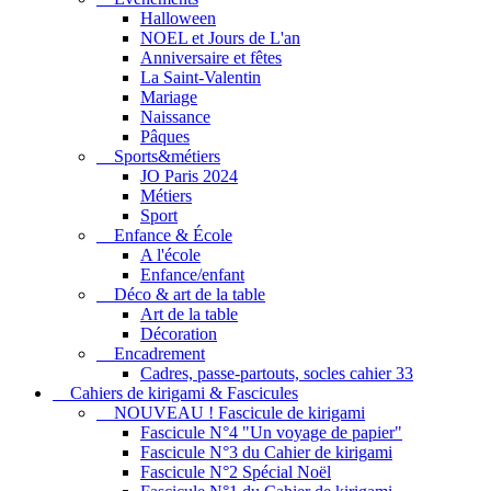
Halloween
NOEL et Jours de L'an
Anniversaire et fêtes
La Saint-Valentin
Mariage
Naissance
Pâques
Sports&métiers
JO Paris 2024
Métiers
Sport
Enfance & École
A l'école
Enfance/enfant
Déco & art de la table
Art de la table
Décoration
Encadrement
Cadres, passe-partouts, socles cahier 33
Cahiers de kirigami & Fascicules
NOUVEAU ! Fascicule de kirigami
Fascicule N°4 "Un voyage de papier"
Fascicule N°3 du Cahier de kirigami
Fascicule N°2 Spécial Noël