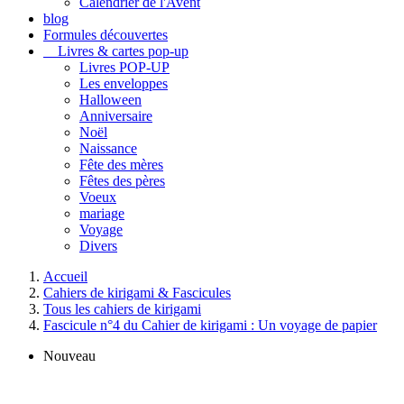
Calendrier de l'Avent
blog
Formules découvertes
Livres & cartes pop-up
Livres POP-UP
Les enveloppes
Halloween
Anniversaire
Noël
Naissance
Fête des mères
Fêtes des pères
Voeux
mariage
Voyage
Divers
Accueil
Cahiers de kirigami & Fascicules
Tous les cahiers de kirigami
Fascicule n°4 du Cahier de kirigami : Un voyage de papier
Nouveau