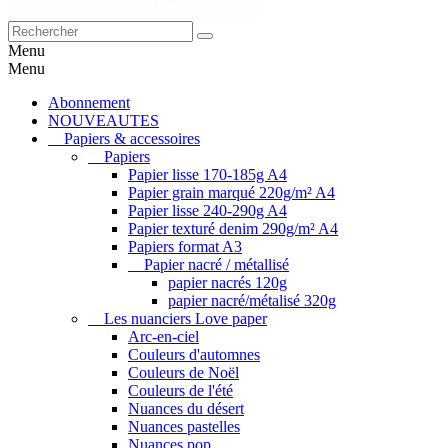
Menu
Menu
Abonnement
NOUVEAUTES
Papiers & accessoires
Papiers
Papier lisse 170-185g A4
Papier grain marqué 220g/m² A4
Papier lisse 240-290g A4
Papier texturé denim 290g/m² A4
Papiers format A3
Papier nacré / métallisé
papier nacrés 120g
papier nacré/métalisé 320g
Les nuanciers Love paper
Arc-en-ciel
Couleurs d'automnes
Couleurs de Noël
Couleurs de l'été
Nuances du désert
Nuances pastelles
Nuances pop