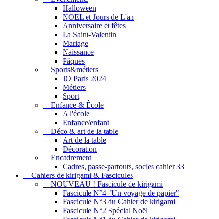
Halloween
NOEL et Jours de L'an
Anniversaire et fêtes
La Saint-Valentin
Mariage
Naissance
Pâques
Sports&métiers
JO Paris 2024
Métiers
Sport
Enfance & École
A l'école
Enfance/enfant
Déco & art de la table
Art de la table
Décoration
Encadrement
Cadres, passe-partouts, socles cahier 33
Cahiers de kirigami & Fascicules
NOUVEAU ! Fascicule de kirigami
Fascicule N°4 "Un voyage de papier"
Fascicule N°3 du Cahier de kirigami
Fascicule N°2 Spécial Noël