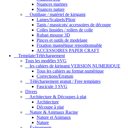
Nuances marines
Nuances nature
Outillage / matériel de kirigami
Lames/Scalpels/Plioir
Tapis / massicots/ accessoires de découpe
Colles liquides / rollers de colle
Ruban mousse 3D
Pinces et outils de modelage
Fixation magnétique repositionnable
ACCESSOIRES PAPER CRAFT
Template/Téléchargement
Tous les modèles SVG
les cahiers de kirigami VERSION NUMERIQUE
Tous les cahiers au format numérique
Corrections/Erratum
Téléchargement gratuit / Free templates
Fascicule 3 SVG
Divers
Architecture & Découpes à plat
Architecture
Découpe à plat
Nature & Animaux Racine
Nature et Animaux
Nature
Évènements