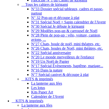
Fascicule N°1 du Cahier de kirigami
Tous les cahiers de kirigami
N°33 Dossier spécial tableaux, cadres et passe-
partout
N° 32 Pop-up et découpe à plat
N°31 Spécial Noël + Sapin calendrier de l'Avent
N°30 Spécial Je débute le kirigami
N°29 Modèles pop-up & carrousel de Noël
N°28 Plein de pop-up : vélo, voiture, camion,
avions, ...
N°27 Chats, boule de noël, mini théatres, etc.
N°26 Chats, boules de Noël, mini théàtres, etc.
N°22 Spécial anniversaire
N°20 Le monde merveilleux de l'enfance
N°19 Un Noël de Papier
N°17 Spécial Évènements, baptême, mariage...
N°16 Dans la nature
N°7 Spécial canivet & découpe à plat
KITS & imprimés
La lanterne aux fées
Les lotus
Kits Paper Art
Calendrier de l'Avent
KITS & imprimés
La lanterne aux fées