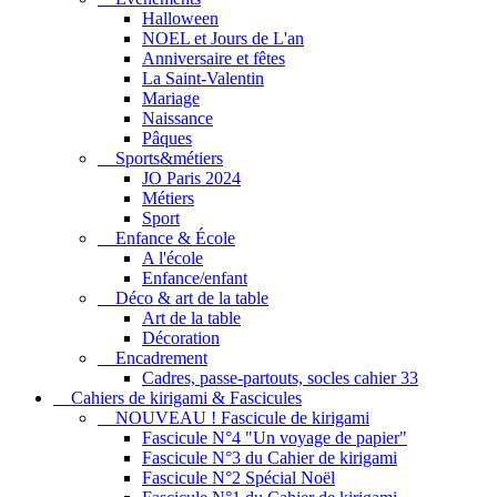
Halloween
NOEL et Jours de L'an
Anniversaire et fêtes
La Saint-Valentin
Mariage
Naissance
Pâques
Sports&métiers
JO Paris 2024
Métiers
Sport
Enfance & École
A l'école
Enfance/enfant
Déco & art de la table
Art de la table
Décoration
Encadrement
Cadres, passe-partouts, socles cahier 33
Cahiers de kirigami & Fascicules
NOUVEAU ! Fascicule de kirigami
Fascicule N°4 "Un voyage de papier"
Fascicule N°3 du Cahier de kirigami
Fascicule N°2 Spécial Noël