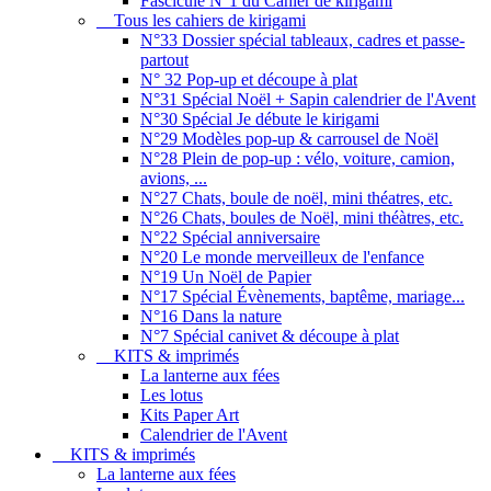
Fascicule N°1 du Cahier de kirigami
Tous les cahiers de kirigami
N°33 Dossier spécial tableaux, cadres et passe-
partout
N° 32 Pop-up et découpe à plat
N°31 Spécial Noël + Sapin calendrier de l'Avent
N°30 Spécial Je débute le kirigami
N°29 Modèles pop-up & carrousel de Noël
N°28 Plein de pop-up : vélo, voiture, camion,
avions, ...
N°27 Chats, boule de noël, mini théatres, etc.
N°26 Chats, boules de Noël, mini théàtres, etc.
N°22 Spécial anniversaire
N°20 Le monde merveilleux de l'enfance
N°19 Un Noël de Papier
N°17 Spécial Évènements, baptême, mariage...
N°16 Dans la nature
N°7 Spécial canivet & découpe à plat
KITS & imprimés
La lanterne aux fées
Les lotus
Kits Paper Art
Calendrier de l'Avent
KITS & imprimés
La lanterne aux fées