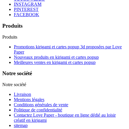
INSTAGRAM
PINTEREST
FACEBOOK
Produits
Produits
Promotions kirigami et cartes popup 3d proposées par Love
Paper
Nouveaux produits en kirigami et cartes popup
Meilleures ventes en kirigami et cartes popup
Notre société
Notre société
Livraison
Mentions légales
Conditions générales de vente
Politique de confidentialité
Contactez Love Paper - boutique en ligne dédié au loisir
créatif en kirigami
sitemap