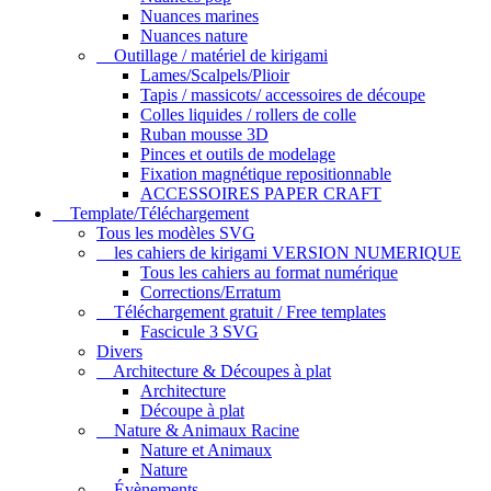
Nuances marines
Nuances nature
Outillage / matériel de kirigami
Lames/Scalpels/Plioir
Tapis / massicots/ accessoires de découpe
Colles liquides / rollers de colle
Ruban mousse 3D
Pinces et outils de modelage
Fixation magnétique repositionnable
ACCESSOIRES PAPER CRAFT
Template/Téléchargement
Tous les modèles SVG
les cahiers de kirigami VERSION NUMERIQUE
Tous les cahiers au format numérique
Corrections/Erratum
Téléchargement gratuit / Free templates
Fascicule 3 SVG
Divers
Architecture & Découpes à plat
Architecture
Découpe à plat
Nature & Animaux Racine
Nature et Animaux
Nature
Évènements