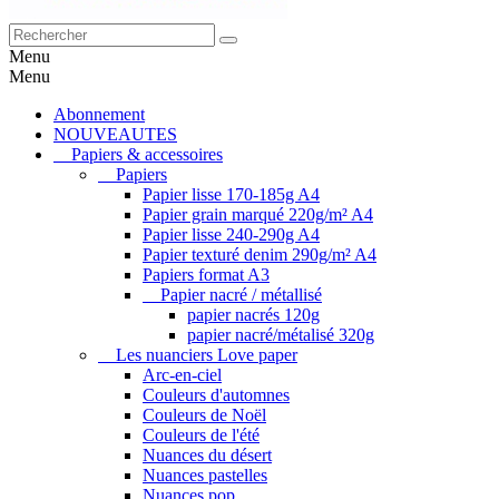
Menu
Menu
Abonnement
NOUVEAUTES
Papiers & accessoires
Papiers
Papier lisse 170-185g A4
Papier grain marqué 220g/m² A4
Papier lisse 240-290g A4
Papier texturé denim 290g/m² A4
Papiers format A3
Papier nacré / métallisé
papier nacrés 120g
papier nacré/métalisé 320g
Les nuanciers Love paper
Arc-en-ciel
Couleurs d'automnes
Couleurs de Noël
Couleurs de l'été
Nuances du désert
Nuances pastelles
Nuances pop