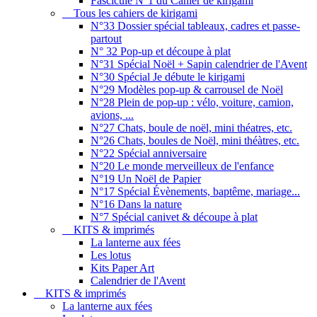
Fascicule N°1 du Cahier de kirigami
Tous les cahiers de kirigami
N°33 Dossier spécial tableaux, cadres et passe-
partout
N° 32 Pop-up et découpe à plat
N°31 Spécial Noël + Sapin calendrier de l'Avent
N°30 Spécial Je débute le kirigami
N°29 Modèles pop-up & carrousel de Noël
N°28 Plein de pop-up : vélo, voiture, camion,
avions, ...
N°27 Chats, boule de noël, mini théatres, etc.
N°26 Chats, boules de Noël, mini théàtres, etc.
N°22 Spécial anniversaire
N°20 Le monde merveilleux de l'enfance
N°19 Un Noël de Papier
N°17 Spécial Évènements, baptême, mariage...
N°16 Dans la nature
N°7 Spécial canivet & découpe à plat
KITS & imprimés
La lanterne aux fées
Les lotus
Kits Paper Art
Calendrier de l'Avent
KITS & imprimés
La lanterne aux fées