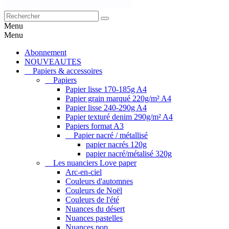
Menu
Menu
Abonnement
NOUVEAUTES
Papiers & accessoires
Papiers
Papier lisse 170-185g A4
Papier grain marqué 220g/m² A4
Papier lisse 240-290g A4
Papier texturé denim 290g/m² A4
Papiers format A3
Papier nacré / métallisé
papier nacrés 120g
papier nacré/métalisé 320g
Les nuanciers Love paper
Arc-en-ciel
Couleurs d'automnes
Couleurs de Noël
Couleurs de l'été
Nuances du désert
Nuances pastelles
Nuances pop