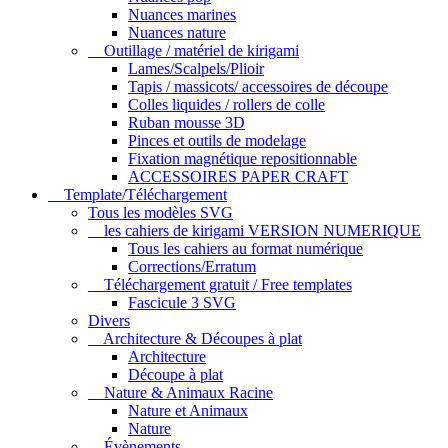
Nuances marines
Nuances nature
Outillage / matériel de kirigami
Lames/Scalpels/Plioir
Tapis / massicots/ accessoires de découpe
Colles liquides / rollers de colle
Ruban mousse 3D
Pinces et outils de modelage
Fixation magnétique repositionnable
ACCESSOIRES PAPER CRAFT
Template/Téléchargement
Tous les modèles SVG
les cahiers de kirigami VERSION NUMERIQUE
Tous les cahiers au format numérique
Corrections/Erratum
Téléchargement gratuit / Free templates
Fascicule 3 SVG
Divers
Architecture & Découpes à plat
Architecture
Découpe à plat
Nature & Animaux Racine
Nature et Animaux
Nature
Évènements