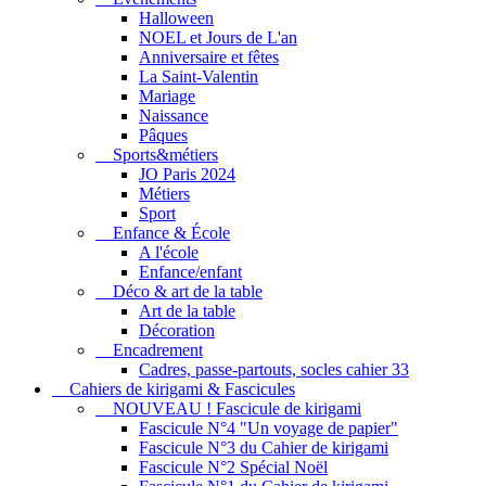
Halloween
NOEL et Jours de L'an
Anniversaire et fêtes
La Saint-Valentin
Mariage
Naissance
Pâques
Sports&métiers
JO Paris 2024
Métiers
Sport
Enfance & École
A l'école
Enfance/enfant
Déco & art de la table
Art de la table
Décoration
Encadrement
Cadres, passe-partouts, socles cahier 33
Cahiers de kirigami & Fascicules
NOUVEAU ! Fascicule de kirigami
Fascicule N°4 "Un voyage de papier"
Fascicule N°3 du Cahier de kirigami
Fascicule N°2 Spécial Noël