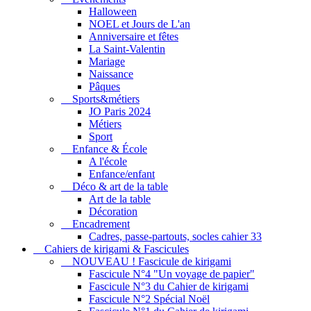
Halloween
NOEL et Jours de L'an
Anniversaire et fêtes
La Saint-Valentin
Mariage
Naissance
Pâques
Sports&métiers
JO Paris 2024
Métiers
Sport
Enfance & École
A l'école
Enfance/enfant
Déco & art de la table
Art de la table
Décoration
Encadrement
Cadres, passe-partouts, socles cahier 33
Cahiers de kirigami & Fascicules
NOUVEAU ! Fascicule de kirigami
Fascicule N°4 "Un voyage de papier"
Fascicule N°3 du Cahier de kirigami
Fascicule N°2 Spécial Noël