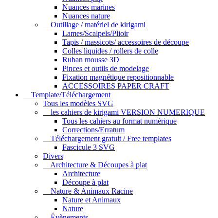
Nuances marines
Nuances nature
Outillage / matériel de kirigami
Lames/Scalpels/Plioir
Tapis / massicots/ accessoires de découpe
Colles liquides / rollers de colle
Ruban mousse 3D
Pinces et outils de modelage
Fixation magnétique repositionnable
ACCESSOIRES PAPER CRAFT
Template/Téléchargement
Tous les modèles SVG
les cahiers de kirigami VERSION NUMERIQUE
Tous les cahiers au format numérique
Corrections/Erratum
Téléchargement gratuit / Free templates
Fascicule 3 SVG
Divers
Architecture & Découpes à plat
Architecture
Découpe à plat
Nature & Animaux Racine
Nature et Animaux
Nature
Évènements