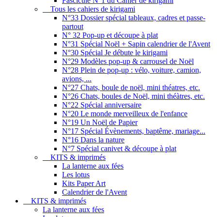
Fascicule N°1 du Cahier de kirigami
Tous les cahiers de kirigami
N°33 Dossier spécial tableaux, cadres et passe-
partout
N° 32 Pop-up et découpe à plat
N°31 Spécial Noël + Sapin calendrier de l'Avent
N°30 Spécial Je débute le kirigami
N°29 Modèles pop-up & carrousel de Noël
N°28 Plein de pop-up : vélo, voiture, camion,
avions, ...
N°27 Chats, boule de noël, mini théatres, etc.
N°26 Chats, boules de Noël, mini théàtres, etc.
N°22 Spécial anniversaire
N°20 Le monde merveilleux de l'enfance
N°19 Un Noël de Papier
N°17 Spécial Évènements, baptême, mariage...
N°16 Dans la nature
N°7 Spécial canivet & découpe à plat
KITS & imprimés
La lanterne aux fées
Les lotus
Kits Paper Art
Calendrier de l'Avent
KITS & imprimés
La lanterne aux fées