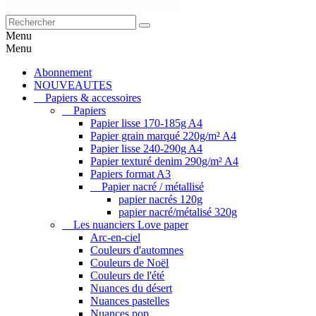
Menu
Menu
Abonnement
NOUVEAUTES
Papiers & accessoires
Papiers
Papier lisse 170-185g A4
Papier grain marqué 220g/m² A4
Papier lisse 240-290g A4
Papier texturé denim 290g/m² A4
Papiers format A3
Papier nacré / métallisé
papier nacrés 120g
papier nacré/métalisé 320g
Les nuanciers Love paper
Arc-en-ciel
Couleurs d'automnes
Couleurs de Noël
Couleurs de l'été
Nuances du désert
Nuances pastelles
Nuances pop