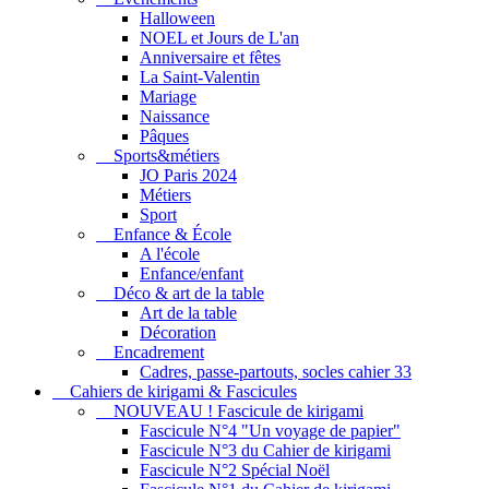
Halloween
NOEL et Jours de L'an
Anniversaire et fêtes
La Saint-Valentin
Mariage
Naissance
Pâques
Sports&métiers
JO Paris 2024
Métiers
Sport
Enfance & École
A l'école
Enfance/enfant
Déco & art de la table
Art de la table
Décoration
Encadrement
Cadres, passe-partouts, socles cahier 33
Cahiers de kirigami & Fascicules
NOUVEAU ! Fascicule de kirigami
Fascicule N°4 "Un voyage de papier"
Fascicule N°3 du Cahier de kirigami
Fascicule N°2 Spécial Noël