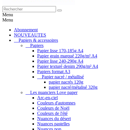
Menu
Menu
Abonnement
NOUVEAUTES
Papiers & accessoires
Papiers
Papier lisse 170-185g A4
Papier grain marqué 220g/m² A4
Papier lisse 240-290g A4
Papier texturé denim 290g/m² A4
Papiers format A3
Papier nacré / métallisé
papier nacrés 120g
papier nacré/métalisé 320g
Les nuanciers Love paper
Arc-en-ciel
Couleurs d'automnes
Couleurs de Noël
Couleurs de l'été
Nuances du désert
Nuances pastelles
Nuances pop