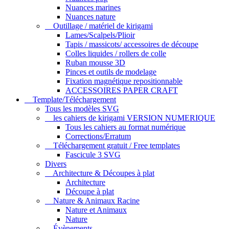
Nuances marines
Nuances nature
Outillage / matériel de kirigami
Lames/Scalpels/Plioir
Tapis / massicots/ accessoires de découpe
Colles liquides / rollers de colle
Ruban mousse 3D
Pinces et outils de modelage
Fixation magnétique repositionnable
ACCESSOIRES PAPER CRAFT
Template/Téléchargement
Tous les modèles SVG
les cahiers de kirigami VERSION NUMERIQUE
Tous les cahiers au format numérique
Corrections/Erratum
Téléchargement gratuit / Free templates
Fascicule 3 SVG
Divers
Architecture & Découpes à plat
Architecture
Découpe à plat
Nature & Animaux Racine
Nature et Animaux
Nature
Évènements