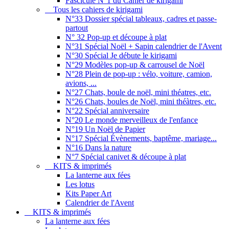
Fascicule N°1 du Cahier de kirigami
Tous les cahiers de kirigami
N°33 Dossier spécial tableaux, cadres et passe-
partout
N° 32 Pop-up et découpe à plat
N°31 Spécial Noël + Sapin calendrier de l'Avent
N°30 Spécial Je débute le kirigami
N°29 Modèles pop-up & carrousel de Noël
N°28 Plein de pop-up : vélo, voiture, camion,
avions, ...
N°27 Chats, boule de noël, mini théatres, etc.
N°26 Chats, boules de Noël, mini théàtres, etc.
N°22 Spécial anniversaire
N°20 Le monde merveilleux de l'enfance
N°19 Un Noël de Papier
N°17 Spécial Évènements, baptême, mariage...
N°16 Dans la nature
N°7 Spécial canivet & découpe à plat
KITS & imprimés
La lanterne aux fées
Les lotus
Kits Paper Art
Calendrier de l'Avent
KITS & imprimés
La lanterne aux fées