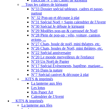
Fascicule N°1 du Cahier de kirigami
Tous les cahiers de kirigami
N°33 Dossier spécial tableaux, cadres et passe-
partout
N° 32 Pop-up et découpe à plat
N°31 Spécial Noël + Sapin calendrier de l'Avent
N°30 Spécial Je débute le kirigami
N°29 Modèles pop-up & carrousel de Noël
N°28 Plein de pop-up : vélo, voiture, camion,
avions, ...
N°27 Chats, boule de noël, mini théatres, etc.
N°26 Chats, boules de Noël, mini théàtres, etc.
N°22 Spécial anniversaire
N°20 Le monde merveilleux de l'enfance
N°19 Un Noël de Papier
N°17 Spécial Évènements, baptême, mariage...
N°16 Dans la nature
N°7 Spécial canivet & découpe à plat
KITS & imprimés
La lanterne aux fées
Les lotus
Kits Paper Art
Calendrier de l'Avent
KITS & imprimés
La lanterne aux fées