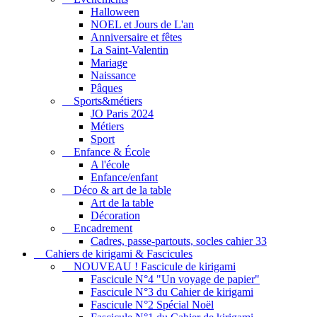
Halloween
NOEL et Jours de L'an
Anniversaire et fêtes
La Saint-Valentin
Mariage
Naissance
Pâques
Sports&métiers
JO Paris 2024
Métiers
Sport
Enfance & École
A l'école
Enfance/enfant
Déco & art de la table
Art de la table
Décoration
Encadrement
Cadres, passe-partouts, socles cahier 33
Cahiers de kirigami & Fascicules
NOUVEAU ! Fascicule de kirigami
Fascicule N°4 "Un voyage de papier"
Fascicule N°3 du Cahier de kirigami
Fascicule N°2 Spécial Noël