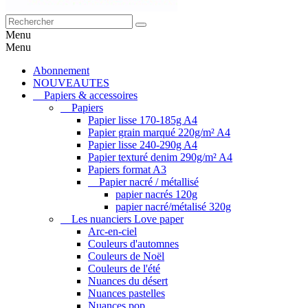
Menu
Menu
Abonnement
NOUVEAUTES
Papiers & accessoires
Papiers
Papier lisse 170-185g A4
Papier grain marqué 220g/m² A4
Papier lisse 240-290g A4
Papier texturé denim 290g/m² A4
Papiers format A3
Papier nacré / métallisé
papier nacrés 120g
papier nacré/métalisé 320g
Les nuanciers Love paper
Arc-en-ciel
Couleurs d'automnes
Couleurs de Noël
Couleurs de l'été
Nuances du désert
Nuances pastelles
Nuances pop