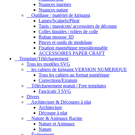
Nuances marines
Nuances nature
Outillage / matériel de kirigami
Lames/Scalpels/Plioir
Tapis / massicots/ accessoires de découpe
Colles liquides / rollers de colle
Ruban mousse 3D
Pinces et outils de modelage
Fixation magnétique repositionnable
ACCESSOIRES PAPER CRAFT
Template/Téléchargement
Tous les modèles SVG
les cahiers de kirigami VERSION NUMERIQUE
Tous les cahiers au format numérique
Corrections/Erratum
Téléchargement gratuit / Free templates
Fascicule 3 SVG
Divers
Architecture & Découpes à plat
Architecture
Découpe à plat
Nature & Animaux Racine
Nature et Animaux
Nature
Évènements