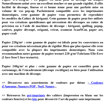
Naturellement satiné avec un excellent toucher et une grande rigidité, il allie
facilité de découpe, finesse et et bonne tenue pour une parfaite mise en
volume de vos pop-up. Parfaitement compatible avec les imprimantes
domestiques, cette gamme de papier vous permettra de reproduire
les
modèles du Cahier de kirigami. Cette gamme de papier
peut être utilisée
pour vos créations quotidiennes qui nécessitent des découpes au cutter de
précision ou à l'aide de machines de découpe : kirigami, quilling, popup,
canivet, papier découpé, origami, cricut, scanncut ScanNCut, paper art,
paper craft
Papier 220g/m² :
cette gamme de papier est idéale pour les couvertures ou
pour vos créations nécessitant plus de rigidité. Bien que plus épaisse elle reste
compatible avec la plupart des imprimantes domestiques. Nous vous
recommandons notre gamme de papier texturé 220 g/m² Fabriano Elle-Erre
(1 face lisse/1 face texturée).
Papier 240g/m² et plus :
cette gamme de papier est conseillée pour le
cartonnage, de l'encadrement (découpe rectiligne) ou bien pour l'utilisation
avec une machine de découpe.
=> Découvrez nos assortiments de couleurs par thème :
Couleurs
d'Automne
,
Nuances POP
,
Noël
,
Nature
...
=> Retrouvez les
pré-imprimés
des cahiers (impression en blanc sur les
couleurs foncées) et les
kits
pour découvrir l'art du papier sans imprimante