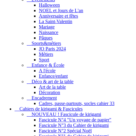
Halloween
NOEL et Jours de L'an
Anniversaire et fêtes
La Saint-Valentin
Mariage
Naissance
Pâques
Sports&métiers
JO Paris 2024
Métiers
Sport
Enfance & École
A l'école
Enfance/enfant
Déco & art de la table
Art de la table
Décoration
Encadrement
Cadres, passe-partouts, socles cahier 33
Cahiers de kirigami & Fascicules
NOUVEAU ! Fascicule de kirigami
Fascicule N°4 "Un voyage de papier"
Fascicule N°3 du Cahier de kirigami
Fascicule N°2 Spécial Noël