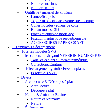
Nuances marines
Nuances nature
Outillage / matériel de kirigami
Lames/Scalpels/Plioir
Tapis / massicots/ accessoires de découpe
Colles liquides / rollers de colle
Ruban mousse 3D
Pinces et outils de modelage
Fixation magnétique repositionnable
ACCESSOIRES PAPER CRAFT
Template/Téléchargement
Tous les modèles SVG
les cahiers de kirigami VERSION NUMERIQUE
Tous les cahiers au format numérique
Corrections/Erratum
Téléchargement gratuit / Free templates
Fascicule 3 SVG
Divers
Architecture & Découpes à plat
Architecture
Découpe à plat
Nature & Animaux Racine
Nature et Animaux
Nature
Évènements