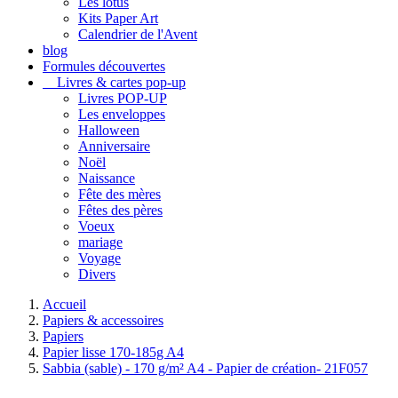
Les lotus
Kits Paper Art
Calendrier de l'Avent
blog
Formules découvertes
Livres & cartes pop-up
Livres POP-UP
Les enveloppes
Halloween
Anniversaire
Noël
Naissance
Fête des mères
Fêtes des pères
Voeux
mariage
Voyage
Divers
Accueil
Papiers & accessoires
Papiers
Papier lisse 170-185g A4
Sabbia (sable) - 170 g/m² A4 - Papier de création- 21F057