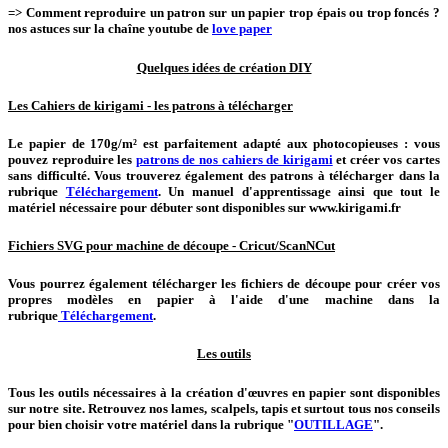
=> Comment reproduire un patron sur un papier trop épais ou trop foncés ?
nos astuces sur la chaîne youtube de
love paper
Quelques idées de création DIY
Les Cahiers de kirigami - les patrons à télécharger
Le papier de 170g/m² est parfaitement adapté aux photocopieuses : vous
pouvez reproduire les
patrons de nos cahiers de kirigami
et créer vos cartes
sans difficulté. Vous trouverez également des patrons à télécharger dans la
rubrique
Téléchargement
. Un manuel d'apprentissage ainsi que tout le
matériel nécessaire pour débuter sont disponibles sur www.kirigami.fr
Fichiers SVG pour machine de découpe - Cricut/ScanNCut
Vous pourrez également télécharger les fichiers de découpe pour créer vos
propres modèles en papier à l'aide d'une machine dans la
rubrique
Téléchargement
.
Les outils
Tous les outils nécessaires à la création d'œuvres en papier sont disponibles
sur notre site. Retrouvez nos lames, scalpels, tapis et surtout tous nos conseils
pour bien choisir votre matériel dans la rubrique "
OUTILLAGE
".