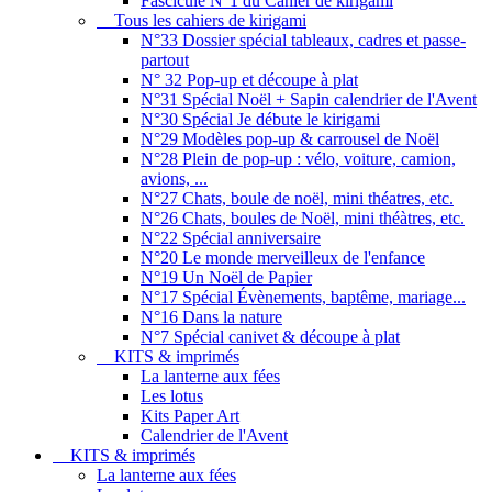
Fascicule N°1 du Cahier de kirigami
Tous les cahiers de kirigami
N°33 Dossier spécial tableaux, cadres et passe-
partout
N° 32 Pop-up et découpe à plat
N°31 Spécial Noël + Sapin calendrier de l'Avent
N°30 Spécial Je débute le kirigami
N°29 Modèles pop-up & carrousel de Noël
N°28 Plein de pop-up : vélo, voiture, camion,
avions, ...
N°27 Chats, boule de noël, mini théatres, etc.
N°26 Chats, boules de Noël, mini théàtres, etc.
N°22 Spécial anniversaire
N°20 Le monde merveilleux de l'enfance
N°19 Un Noël de Papier
N°17 Spécial Évènements, baptême, mariage...
N°16 Dans la nature
N°7 Spécial canivet & découpe à plat
KITS & imprimés
La lanterne aux fées
Les lotus
Kits Paper Art
Calendrier de l'Avent
KITS & imprimés
La lanterne aux fées