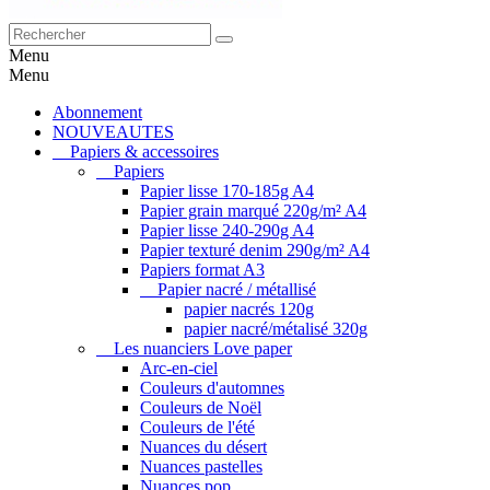
Menu
Menu
Abonnement
NOUVEAUTES
Papiers & accessoires
Papiers
Papier lisse 170-185g A4
Papier grain marqué 220g/m² A4
Papier lisse 240-290g A4
Papier texturé denim 290g/m² A4
Papiers format A3
Papier nacré / métallisé
papier nacrés 120g
papier nacré/métalisé 320g
Les nuanciers Love paper
Arc-en-ciel
Couleurs d'automnes
Couleurs de Noël
Couleurs de l'été
Nuances du désert
Nuances pastelles
Nuances pop