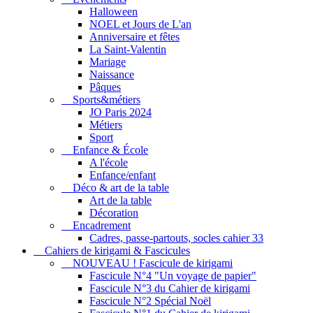
Halloween
NOEL et Jours de L'an
Anniversaire et fêtes
La Saint-Valentin
Mariage
Naissance
Pâques
Sports&métiers
JO Paris 2024
Métiers
Sport
Enfance & École
A l'école
Enfance/enfant
Déco & art de la table
Art de la table
Décoration
Encadrement
Cadres, passe-partouts, socles cahier 33
Cahiers de kirigami & Fascicules
NOUVEAU ! Fascicule de kirigami
Fascicule N°4 "Un voyage de papier"
Fascicule N°3 du Cahier de kirigami
Fascicule N°2 Spécial Noël