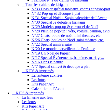
Fascicule N°1 du Cahier de kirigami
Tous les cahiers de kirigami
N°33 Dossier spécial tableaux, cadres et passe-par
N° 32 Pop-up et découpe à plat
N°31 Spécial Noël + Sapin calendrier de l'Avent
N°30 Spécial Je débute le kirigami
N°29 Modèles pop-up & carrousel de Noël
N°28 Plein de pop-up : vélo, voiture, camion, avion
N°27 Chats, boule de noël, mini théatres, etc.
N°26 Chats, boules de Noël, mini théàtres, etc.
N°22 Spécial anniversaire
N°20 Le monde merveilleux de l'enfance
N°19 Un Noël de Papier
N°17 Spécial Évènements, baptême, mariage...
N°16 Dans la nature
N°7 Spécial canivet & découpe à plat
KITS & imprimés
La lanterne aux fées
Les lotus
Kits Paper Art
Calendrier de l'Avent
KITS & imprimés
La lanterne aux fées
Les lotus
Kits Paper Art