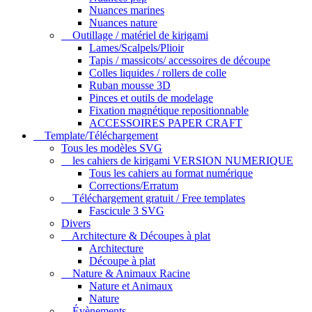
Nuances marines
Nuances nature
Outillage / matériel de kirigami
Lames/Scalpels/Plioir
Tapis / massicots/ accessoires de découpe
Colles liquides / rollers de colle
Ruban mousse 3D
Pinces et outils de modelage
Fixation magnétique repositionnable
ACCESSOIRES PAPER CRAFT
Template/Téléchargement
Tous les modèles SVG
les cahiers de kirigami VERSION NUMERIQUE
Tous les cahiers au format numérique
Corrections/Erratum
Téléchargement gratuit / Free templates
Fascicule 3 SVG
Divers
Architecture & Découpes à plat
Architecture
Découpe à plat
Nature & Animaux Racine
Nature et Animaux
Nature
Évènements