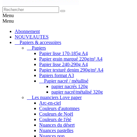
Menu
Menu
Abonnement
NOUVEAUTES
Papiers & accessoires
Papiers
Papier lisse 170-185g A4
Papier grain marqué 220g/m² A4
Papier lisse 240-290g A4
Papier texturé denim 290g/m² A4
Papiers format A3
Papier nacré / métallisé
papier nacrés 120g
papier nacré/métalisé 320g
Les nuanciers Love paper
Arc-en-ciel
Couleurs d'automnes
Couleurs de Noël
Couleurs de l'été
Nuances du désert
Nuances pastelles
Nuances pop