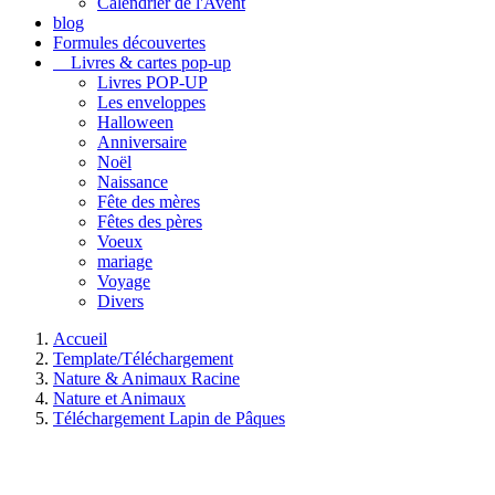
Calendrier de l'Avent
blog
Formules découvertes
Livres & cartes pop-up
Livres POP-UP
Les enveloppes
Halloween
Anniversaire
Noël
Naissance
Fête des mères
Fêtes des pères
Voeux
mariage
Voyage
Divers
Accueil
Template/Téléchargement
Nature & Animaux Racine
Nature et Animaux
Téléchargement Lapin de Pâques