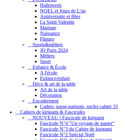
Halloween
NOEL et Jours de L'an
Anniversaire et fêtes
La Saint-Valentin
Mariage
Naissance
Pâques
Sports&métiers
JO Paris 2024
Métiers
Sport
Enfance & École
A l'école
Enfance/enfant
Déco & art de la table
Art de la table
Décoration
Encadrement
Cadres, passe-partouts, socles cahier 33
Cahiers de kirigami & Fascicules
NOUVEAU ! Fascicule de kirigami
Fascicule N°4 "Un voyage de papier"
Fascicule N°3 du Cahier de kirigami
Fascicule N°2 Spécial Noël