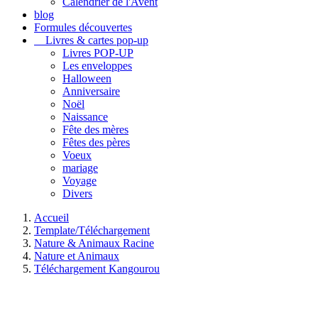
Calendrier de l'Avent
blog
Formules découvertes
Livres & cartes pop-up
Livres POP-UP
Les enveloppes
Halloween
Anniversaire
Noël
Naissance
Fête des mères
Fêtes des pères
Voeux
mariage
Voyage
Divers
Accueil
Template/Téléchargement
Nature & Animaux Racine
Nature et Animaux
Téléchargement Kangourou