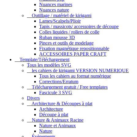
Nuances marines
Nuances nature
Outillage / matériel de kirigami
Lames/Scalpels/Plioir
Tapis / massicots/ accessoires de découpe
Colles liquides / rollers de colle
Ruban mousse 3D
Pinces et outils de modelage
Fixation magnétique repositionnable
ACCESSOIRES PAPER CRAFT
Template/Téléchargement
Tous les modèles SVG
les cahiers de kirigami VERSION NUMERIQUE
Tous les cahiers au format numérique
Corrections/Erratum
Téléchargement gratuit / Free templates
Fascicule 3 SVG
Divers
Architecture & Découpes à plat
Architecture
Découpe à plat
Nature & Animaux Racine
Nature et Animaux
Nature
Évènements