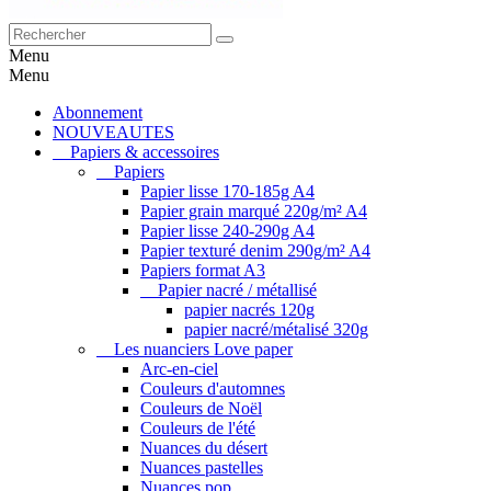
Menu
Menu
Abonnement
NOUVEAUTES
Papiers & accessoires
Papiers
Papier lisse 170-185g A4
Papier grain marqué 220g/m² A4
Papier lisse 240-290g A4
Papier texturé denim 290g/m² A4
Papiers format A3
Papier nacré / métallisé
papier nacrés 120g
papier nacré/métalisé 320g
Les nuanciers Love paper
Arc-en-ciel
Couleurs d'automnes
Couleurs de Noël
Couleurs de l'été
Nuances du désert
Nuances pastelles
Nuances pop