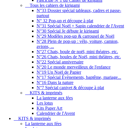
Fascicule N°1 du Cahier de kirigami
Tous les cahiers de kirigami
N°33 Dossier spécial tableaux, cadres et passe-
partout
N° 32 Pop-up et découpe à plat
N°31 Spécial Noël + Sapin calendrier de l'Avent
N°30 Spécial Je débute le kirigami
N°29 Modèles pop-up & carrousel de Noël
N°28 Plein de pop-up : vélo, voiture, camion,
avions, ...
N°27 Chats, boule de noël, mini théatres, etc.
N°26 Chats, boules de Noël, mini théàtres, etc.
N°22 Spécial anniversaire
N°20 Le monde merveilleux de l'enfance
N°19 Un Noël de Papier
N°17 Spécial Évènements, baptême, mariage...
N°16 Dans la nature
N°7 Spécial canivet & découpe à plat
KITS & imprimés
La lanterne aux fées
Les lotus
Kits Paper Art
Calendrier de l'Avent
KITS & imprimés
La lanterne aux fées