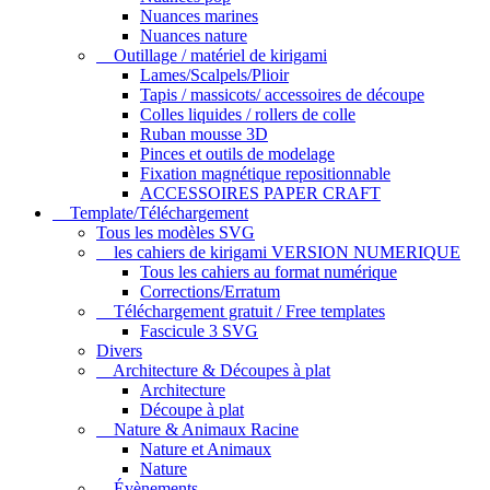
Nuances marines
Nuances nature
Outillage / matériel de kirigami
Lames/Scalpels/Plioir
Tapis / massicots/ accessoires de découpe
Colles liquides / rollers de colle
Ruban mousse 3D
Pinces et outils de modelage
Fixation magnétique repositionnable
ACCESSOIRES PAPER CRAFT
Template/Téléchargement
Tous les modèles SVG
les cahiers de kirigami VERSION NUMERIQUE
Tous les cahiers au format numérique
Corrections/Erratum
Téléchargement gratuit / Free templates
Fascicule 3 SVG
Divers
Architecture & Découpes à plat
Architecture
Découpe à plat
Nature & Animaux Racine
Nature et Animaux
Nature
Évènements