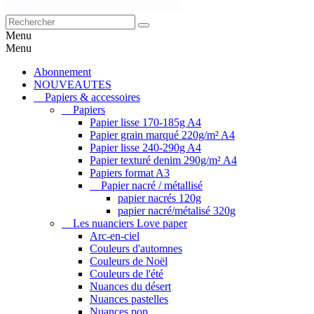
Menu
Menu
Abonnement
NOUVEAUTES
Papiers & accessoires
Papiers
Papier lisse 170-185g A4
Papier grain marqué 220g/m² A4
Papier lisse 240-290g A4
Papier texturé denim 290g/m² A4
Papiers format A3
Papier nacré / métallisé
papier nacrés 120g
papier nacré/métalisé 320g
Les nuanciers Love paper
Arc-en-ciel
Couleurs d'automnes
Couleurs de Noël
Couleurs de l'été
Nuances du désert
Nuances pastelles
Nuances pop