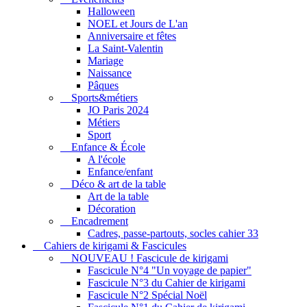
Halloween
NOEL et Jours de L'an
Anniversaire et fêtes
La Saint-Valentin
Mariage
Naissance
Pâques
Sports&métiers
JO Paris 2024
Métiers
Sport
Enfance & École
A l'école
Enfance/enfant
Déco & art de la table
Art de la table
Décoration
Encadrement
Cadres, passe-partouts, socles cahier 33
Cahiers de kirigami & Fascicules
NOUVEAU ! Fascicule de kirigami
Fascicule N°4 "Un voyage de papier"
Fascicule N°3 du Cahier de kirigami
Fascicule N°2 Spécial Noël