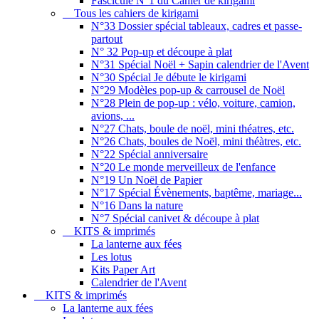
Fascicule N°1 du Cahier de kirigami
Tous les cahiers de kirigami
N°33 Dossier spécial tableaux, cadres et passe-
partout
N° 32 Pop-up et découpe à plat
N°31 Spécial Noël + Sapin calendrier de l'Avent
N°30 Spécial Je débute le kirigami
N°29 Modèles pop-up & carrousel de Noël
N°28 Plein de pop-up : vélo, voiture, camion,
avions, ...
N°27 Chats, boule de noël, mini théatres, etc.
N°26 Chats, boules de Noël, mini théàtres, etc.
N°22 Spécial anniversaire
N°20 Le monde merveilleux de l'enfance
N°19 Un Noël de Papier
N°17 Spécial Évènements, baptême, mariage...
N°16 Dans la nature
N°7 Spécial canivet & découpe à plat
KITS & imprimés
La lanterne aux fées
Les lotus
Kits Paper Art
Calendrier de l'Avent
KITS & imprimés
La lanterne aux fées