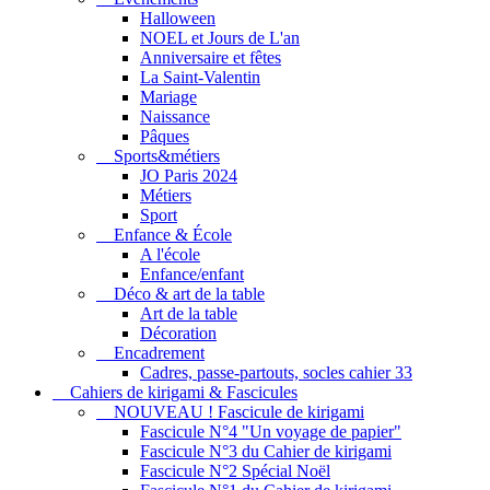
Halloween
NOEL et Jours de L'an
Anniversaire et fêtes
La Saint-Valentin
Mariage
Naissance
Pâques
Sports&métiers
JO Paris 2024
Métiers
Sport
Enfance & École
A l'école
Enfance/enfant
Déco & art de la table
Art de la table
Décoration
Encadrement
Cadres, passe-partouts, socles cahier 33
Cahiers de kirigami & Fascicules
NOUVEAU ! Fascicule de kirigami
Fascicule N°4 "Un voyage de papier"
Fascicule N°3 du Cahier de kirigami
Fascicule N°2 Spécial Noël