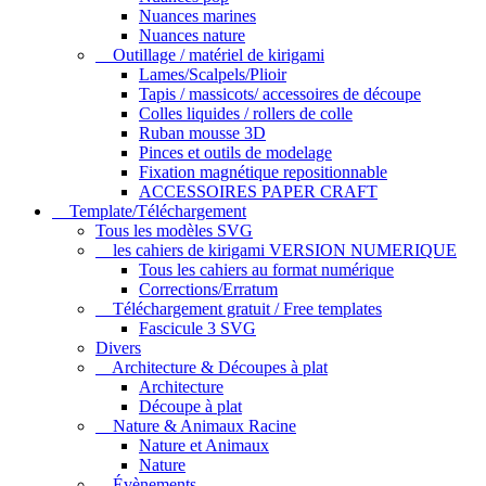
Nuances marines
Nuances nature
Outillage / matériel de kirigami
Lames/Scalpels/Plioir
Tapis / massicots/ accessoires de découpe
Colles liquides / rollers de colle
Ruban mousse 3D
Pinces et outils de modelage
Fixation magnétique repositionnable
ACCESSOIRES PAPER CRAFT
Template/Téléchargement
Tous les modèles SVG
les cahiers de kirigami VERSION NUMERIQUE
Tous les cahiers au format numérique
Corrections/Erratum
Téléchargement gratuit / Free templates
Fascicule 3 SVG
Divers
Architecture & Découpes à plat
Architecture
Découpe à plat
Nature & Animaux Racine
Nature et Animaux
Nature
Évènements