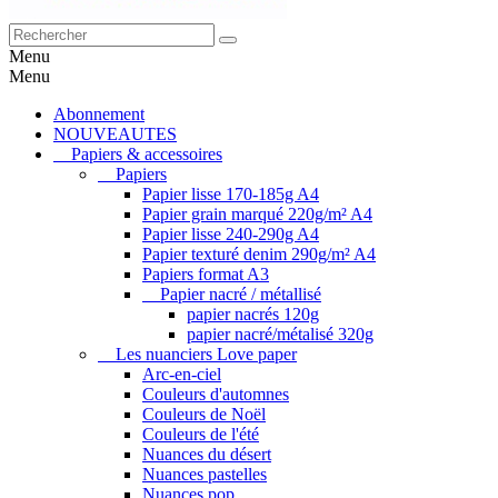
Menu
Menu
Abonnement
NOUVEAUTES
Papiers & accessoires
Papiers
Papier lisse 170-185g A4
Papier grain marqué 220g/m² A4
Papier lisse 240-290g A4
Papier texturé denim 290g/m² A4
Papiers format A3
Papier nacré / métallisé
papier nacrés 120g
papier nacré/métalisé 320g
Les nuanciers Love paper
Arc-en-ciel
Couleurs d'automnes
Couleurs de Noël
Couleurs de l'été
Nuances du désert
Nuances pastelles
Nuances pop