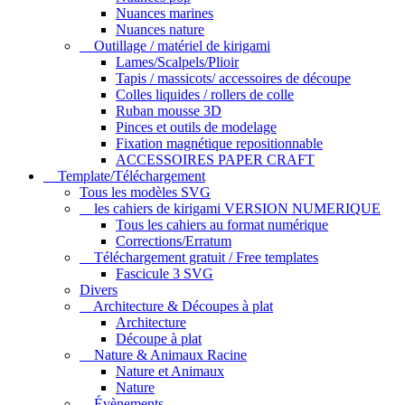
Nuances marines
Nuances nature
Outillage / matériel de kirigami
Lames/Scalpels/Plioir
Tapis / massicots/ accessoires de découpe
Colles liquides / rollers de colle
Ruban mousse 3D
Pinces et outils de modelage
Fixation magnétique repositionnable
ACCESSOIRES PAPER CRAFT
Template/Téléchargement
Tous les modèles SVG
les cahiers de kirigami VERSION NUMERIQUE
Tous les cahiers au format numérique
Corrections/Erratum
Téléchargement gratuit / Free templates
Fascicule 3 SVG
Divers
Architecture & Découpes à plat
Architecture
Découpe à plat
Nature & Animaux Racine
Nature et Animaux
Nature
Évènements