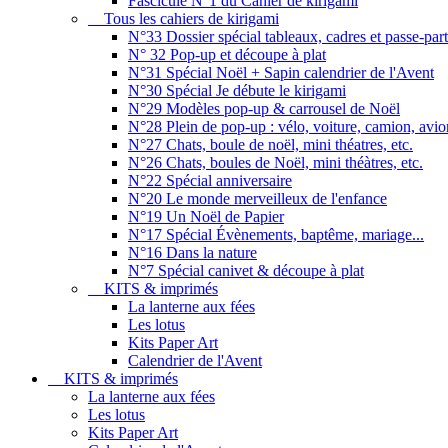
Fascicule N°1 du Cahier de kirigami
Tous les cahiers de kirigami
N°33 Dossier spécial tableaux, cadres et passe-par
N° 32 Pop-up et découpe à plat
N°31 Spécial Noël + Sapin calendrier de l'Avent
N°30 Spécial Je débute le kirigami
N°29 Modèles pop-up & carrousel de Noël
N°28 Plein de pop-up : vélo, voiture, camion, avion
N°27 Chats, boule de noël, mini théatres, etc.
N°26 Chats, boules de Noël, mini théàtres, etc.
N°22 Spécial anniversaire
N°20 Le monde merveilleux de l'enfance
N°19 Un Noël de Papier
N°17 Spécial Évènements, baptême, mariage...
N°16 Dans la nature
N°7 Spécial canivet & découpe à plat
KITS & imprimés
La lanterne aux fées
Les lotus
Kits Paper Art
Calendrier de l'Avent
KITS & imprimés
La lanterne aux fées
Les lotus
Kits Paper Art