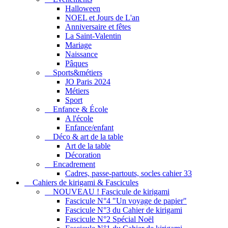
Halloween
NOEL et Jours de L'an
Anniversaire et fêtes
La Saint-Valentin
Mariage
Naissance
Pâques
Sports&métiers
JO Paris 2024
Métiers
Sport
Enfance & École
A l'école
Enfance/enfant
Déco & art de la table
Art de la table
Décoration
Encadrement
Cadres, passe-partouts, socles cahier 33
Cahiers de kirigami & Fascicules
NOUVEAU ! Fascicule de kirigami
Fascicule N°4 "Un voyage de papier"
Fascicule N°3 du Cahier de kirigami
Fascicule N°2 Spécial Noël