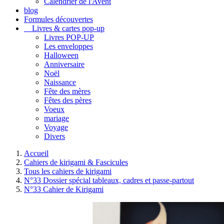
Calendrier de l'Avent
blog
Formules découvertes
Livres & cartes pop-up
Livres POP-UP
Les enveloppes
Halloween
Anniversaire
Noël
Naissance
Fête des mères
Fêtes des pères
Voeux
mariage
Voyage
Divers
Accueil
Cahiers de kirigami & Fascicules
Tous les cahiers de kirigami
N°33 Dossier spécial tableaux, cadres et passe-partout
N°33 Cahier de Kirigami