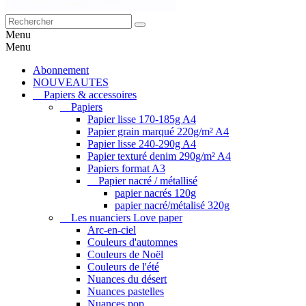
Menu
Menu
Abonnement
NOUVEAUTES
Papiers & accessoires
Papiers
Papier lisse 170-185g A4
Papier grain marqué 220g/m² A4
Papier lisse 240-290g A4
Papier texturé denim 290g/m² A4
Papiers format A3
Papier nacré / métallisé
papier nacrés 120g
papier nacré/métalisé 320g
Les nuanciers Love paper
Arc-en-ciel
Couleurs d'automnes
Couleurs de Noël
Couleurs de l'été
Nuances du désert
Nuances pastelles
Nuances pop