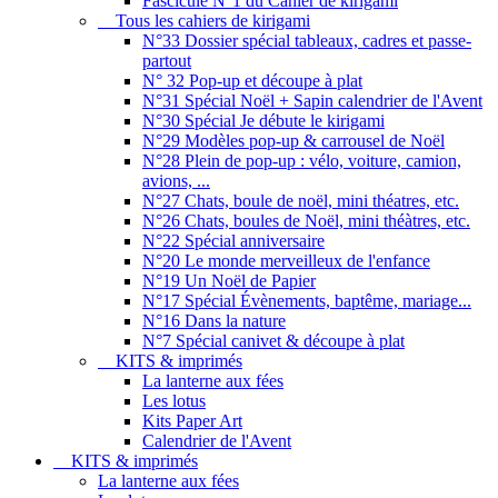
Fascicule N°1 du Cahier de kirigami
Tous les cahiers de kirigami
N°33 Dossier spécial tableaux, cadres et passe-
partout
N° 32 Pop-up et découpe à plat
N°31 Spécial Noël + Sapin calendrier de l'Avent
N°30 Spécial Je débute le kirigami
N°29 Modèles pop-up & carrousel de Noël
N°28 Plein de pop-up : vélo, voiture, camion,
avions, ...
N°27 Chats, boule de noël, mini théatres, etc.
N°26 Chats, boules de Noël, mini théàtres, etc.
N°22 Spécial anniversaire
N°20 Le monde merveilleux de l'enfance
N°19 Un Noël de Papier
N°17 Spécial Évènements, baptême, mariage...
N°16 Dans la nature
N°7 Spécial canivet & découpe à plat
KITS & imprimés
La lanterne aux fées
Les lotus
Kits Paper Art
Calendrier de l'Avent
KITS & imprimés
La lanterne aux fées