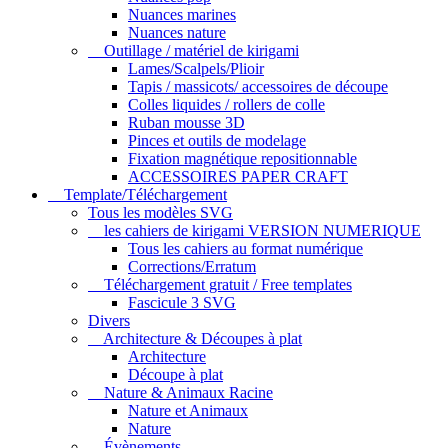
Nuances marines
Nuances nature
Outillage / matériel de kirigami
Lames/Scalpels/Plioir
Tapis / massicots/ accessoires de découpe
Colles liquides / rollers de colle
Ruban mousse 3D
Pinces et outils de modelage
Fixation magnétique repositionnable
ACCESSOIRES PAPER CRAFT
Template/Téléchargement
Tous les modèles SVG
les cahiers de kirigami VERSION NUMERIQUE
Tous les cahiers au format numérique
Corrections/Erratum
Téléchargement gratuit / Free templates
Fascicule 3 SVG
Divers
Architecture & Découpes à plat
Architecture
Découpe à plat
Nature & Animaux Racine
Nature et Animaux
Nature
Évènements