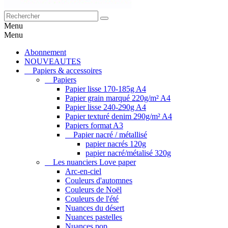
Menu
Menu
Abonnement
NOUVEAUTES
Papiers & accessoires
Papiers
Papier lisse 170-185g A4
Papier grain marqué 220g/m² A4
Papier lisse 240-290g A4
Papier texturé denim 290g/m² A4
Papiers format A3
Papier nacré / métallisé
papier nacrés 120g
papier nacré/métalisé 320g
Les nuanciers Love paper
Arc-en-ciel
Couleurs d'automnes
Couleurs de Noël
Couleurs de l'été
Nuances du désert
Nuances pastelles
Nuances pop