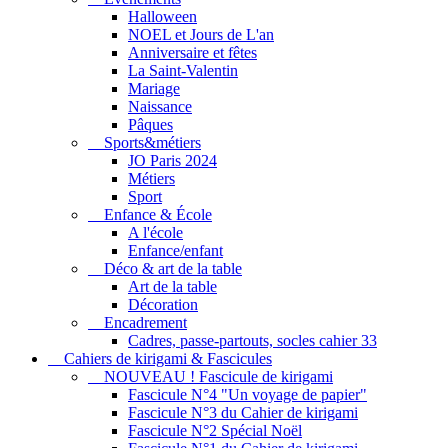
Halloween
NOEL et Jours de L'an
Anniversaire et fêtes
La Saint-Valentin
Mariage
Naissance
Pâques
Sports&métiers
JO Paris 2024
Métiers
Sport
Enfance & École
A l'école
Enfance/enfant
Déco & art de la table
Art de la table
Décoration
Encadrement
Cadres, passe-partouts, socles cahier 33
Cahiers de kirigami & Fascicules
NOUVEAU ! Fascicule de kirigami
Fascicule N°4 "Un voyage de papier"
Fascicule N°3 du Cahier de kirigami
Fascicule N°2 Spécial Noël