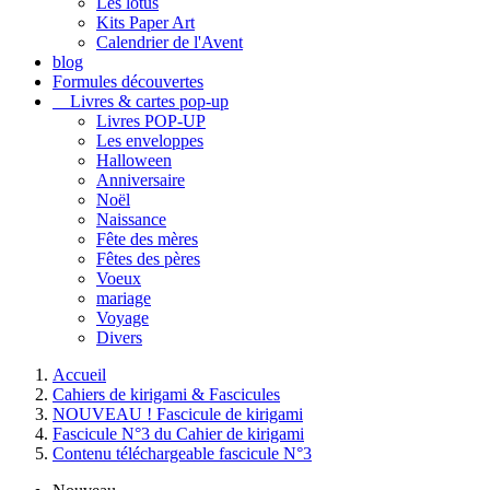
Les lotus
Kits Paper Art
Calendrier de l'Avent
blog
Formules découvertes
Livres & cartes pop-up
Livres POP-UP
Les enveloppes
Halloween
Anniversaire
Noël
Naissance
Fête des mères
Fêtes des pères
Voeux
mariage
Voyage
Divers
Accueil
Cahiers de kirigami & Fascicules
NOUVEAU ! Fascicule de kirigami
Fascicule N°3 du Cahier de kirigami
Contenu téléchargeable fascicule N°3