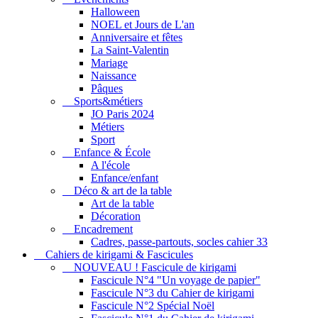
Halloween
NOEL et Jours de L'an
Anniversaire et fêtes
La Saint-Valentin
Mariage
Naissance
Pâques
Sports&métiers
JO Paris 2024
Métiers
Sport
Enfance & École
A l'école
Enfance/enfant
Déco & art de la table
Art de la table
Décoration
Encadrement
Cadres, passe-partouts, socles cahier 33
Cahiers de kirigami & Fascicules
NOUVEAU ! Fascicule de kirigami
Fascicule N°4 "Un voyage de papier"
Fascicule N°3 du Cahier de kirigami
Fascicule N°2 Spécial Noël