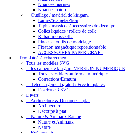
Nuances marines
Nuances nature
Outillage / matériel de kirigami
Lames/Scalpels/Plioir
Tapis / massicots/ accessoires de découpe
Colles liquides / rollers de colle
Ruban mousse 3D
Pinces et outils de modelage
Fixation magnétique repositionnable
ACCESSOIRES PAPER CRAFT
Template/Téléchargement
Tous les modèles SVG
les cahiers de kirigami VERSION NUMERIQUE
Tous les cahiers au format numérique
Corrections/Erratum
Téléchargement gratuit / Free templates
Fascicule 3 SVG
Divers
Architecture & Découpes à plat
Architecture
Découpe à plat
Nature & Animaux Racine
Nature et Animaux
Nature
Évènements