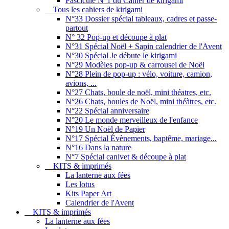
Fascicule N°1 du Cahier de kirigami
Tous les cahiers de kirigami
N°33 Dossier spécial tableaux, cadres et passe-
partout
N° 32 Pop-up et découpe à plat
N°31 Spécial Noël + Sapin calendrier de l'Avent
N°30 Spécial Je débute le kirigami
N°29 Modèles pop-up & carrousel de Noël
N°28 Plein de pop-up : vélo, voiture, camion,
avions, ...
N°27 Chats, boule de noël, mini théatres, etc.
N°26 Chats, boules de Noël, mini théàtres, etc.
N°22 Spécial anniversaire
N°20 Le monde merveilleux de l'enfance
N°19 Un Noël de Papier
N°17 Spécial Évènements, baptême, mariage...
N°16 Dans la nature
N°7 Spécial canivet & découpe à plat
KITS & imprimés
La lanterne aux fées
Les lotus
Kits Paper Art
Calendrier de l'Avent
KITS & imprimés
La lanterne aux fées