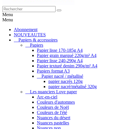
Menu
Menu
Abonnement
NOUVEAUTES
Papiers & accessoires
Papiers
Papier lisse 170-185g A4
Papier grain marqué 220g/m² A4
Papier lisse 240-290g A4
Papier texturé denim 290g/m² A4
Papiers format A3
Papier nacré / métallisé
papier nacrés 120g
papier nacré/métalisé 320g
Les nuanciers Love paper
Arc-en-ciel
Couleurs d'automnes
Couleurs de Noël
Couleurs de l'été
Nuances du désert
Nuances pastelles
Nuances pop