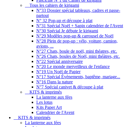
Fascicule N°1 du Cahier de kirigami
Tous les cahiers de kirigami
N°33 Dossier spécial tableaux, cadres et passe-
partout
N° 32 Pop-up et découpe à plat
N°31 Spécial Noël + Sapin calendrier de l'Avent
N°30 Spécial Je débute le kirigami
N°29 Modèles pop-up & carrousel de Noël
N°28 Plein de pop-up : vélo, voiture, camion,
avions, ...
N°27 Chats, boule de noël, mini théatres, etc.
N°26 Chats, boules de Noël, mini théàtres, etc.
N°22 Spécial anniversaire
N°20 Le monde merveilleux de l'enfance
N°19 Un Noël de Papier
N°17 Spécial Évènements, baptême, mariage...
N°16 Dans la nature
N°7 Spécial canivet & découpe à plat
KITS & imprimés
La lanterne aux fées
Les lotus
Kits Paper Art
Calendrier de l'Avent
KITS & imprimés
La lanterne aux fées