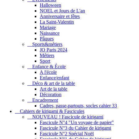
Halloween
NOEL et Jours de L'an
Anniversaire et fêtes
La Saint-Valentin
Mariage
Naissance
Pâques
Sports&métiers
JO Paris 2024
Métiers
Sport
Enfance & École
A l'école
Enfance/enfant
Déco & art de la table
Art de la table
Décoration
Encadrement
Cadres, passe-partouts, socles cahier 33
Cahiers de kirigami & Fascicules
NOUVEAU ! Fascicule de kirigami
Fascicule N°4 "Un voyage de papier"
Fascicule N°3 du Cahier de kirigami
Fascicule N°2 Spécial Noël