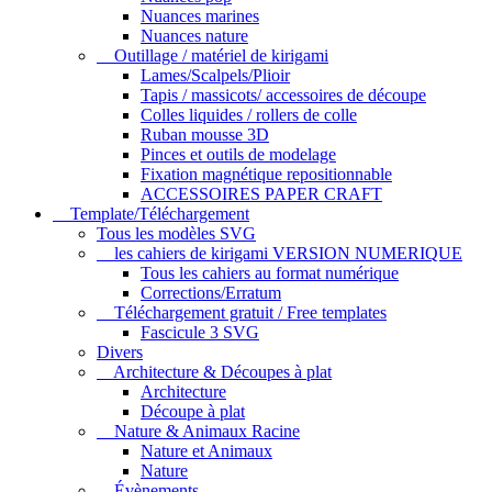
Nuances marines
Nuances nature
Outillage / matériel de kirigami
Lames/Scalpels/Plioir
Tapis / massicots/ accessoires de découpe
Colles liquides / rollers de colle
Ruban mousse 3D
Pinces et outils de modelage
Fixation magnétique repositionnable
ACCESSOIRES PAPER CRAFT
Template/Téléchargement
Tous les modèles SVG
les cahiers de kirigami VERSION NUMERIQUE
Tous les cahiers au format numérique
Corrections/Erratum
Téléchargement gratuit / Free templates
Fascicule 3 SVG
Divers
Architecture & Découpes à plat
Architecture
Découpe à plat
Nature & Animaux Racine
Nature et Animaux
Nature
Évènements