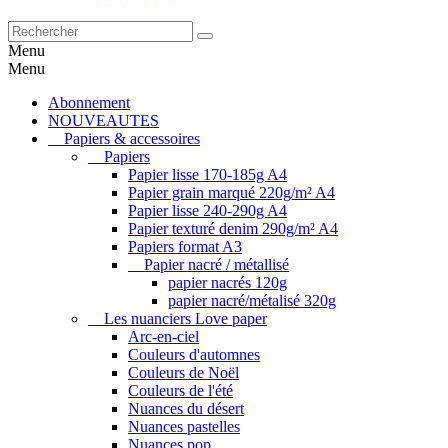
Menu
Menu
Abonnement
NOUVEAUTES
Papiers & accessoires
Papiers
Papier lisse 170-185g A4
Papier grain marqué 220g/m² A4
Papier lisse 240-290g A4
Papier texturé denim 290g/m² A4
Papiers format A3
Papier nacré / métallisé
papier nacrés 120g
papier nacré/métalisé 320g
Les nuanciers Love paper
Arc-en-ciel
Couleurs d'automnes
Couleurs de Noël
Couleurs de l'été
Nuances du désert
Nuances pastelles
Nuances pop