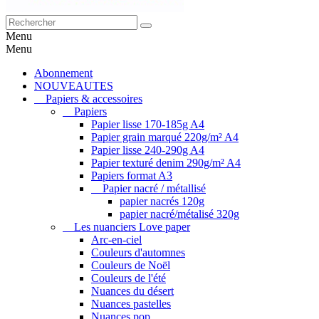
Menu
Menu
Abonnement
NOUVEAUTES
Papiers & accessoires
Papiers
Papier lisse 170-185g A4
Papier grain marqué 220g/m² A4
Papier lisse 240-290g A4
Papier texturé denim 290g/m² A4
Papiers format A3
Papier nacré / métallisé
papier nacrés 120g
papier nacré/métalisé 320g
Les nuanciers Love paper
Arc-en-ciel
Couleurs d'automnes
Couleurs de Noël
Couleurs de l'été
Nuances du désert
Nuances pastelles
Nuances pop