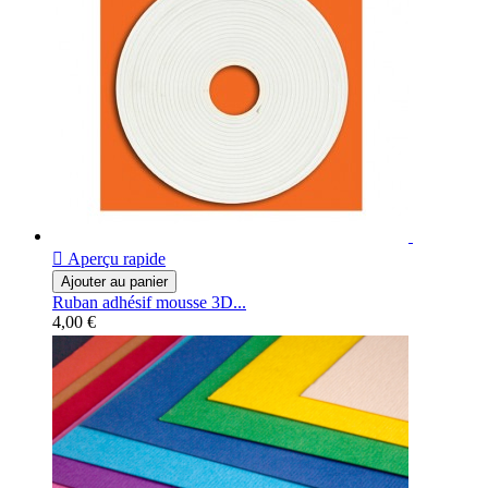

Aperçu rapide
Ajouter au panier
Ruban adhésif mousse 3D...
4,00 €