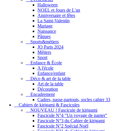
Halloween
NOEL et Jours de L'an
Anniversaire et fêtes
La Saint-Valentin
Mariage
Naissance
Pâques
Sports&métiers
JO Paris 2024
Métiers
Sport
Enfance & École
A l'école
Enfance/enfant
Déco & art de la table
Art de la table
Décoration
Encadrement
Cadres, passe-partouts, socles cahier 33
Cahiers de kirigami & Fascicules
NOUVEAU ! Fascicule de kirigami
Fascicule N°4 "Un voyage de papier"
Fascicule N°3 du Cahier de kirigami
Fascicule N°2 Spécial Noël