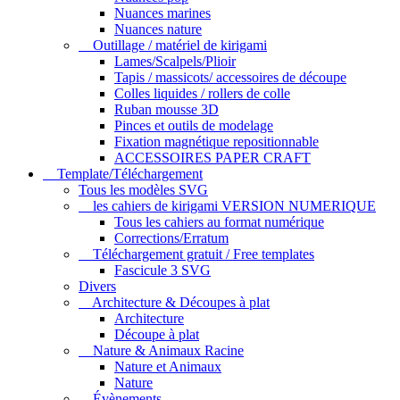
Nuances marines
Nuances nature
Outillage / matériel de kirigami
Lames/Scalpels/Plioir
Tapis / massicots/ accessoires de découpe
Colles liquides / rollers de colle
Ruban mousse 3D
Pinces et outils de modelage
Fixation magnétique repositionnable
ACCESSOIRES PAPER CRAFT
Template/Téléchargement
Tous les modèles SVG
les cahiers de kirigami VERSION NUMERIQUE
Tous les cahiers au format numérique
Corrections/Erratum
Téléchargement gratuit / Free templates
Fascicule 3 SVG
Divers
Architecture & Découpes à plat
Architecture
Découpe à plat
Nature & Animaux Racine
Nature et Animaux
Nature
Évènements