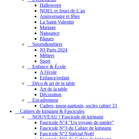
Halloween
NOEL et Jours de L'an
Anniversaire et fêtes
La Saint-Valentin
Mariage
Naissance
Pâques
Sports&métiers
JO Paris 2024
Métiers
Sport
Enfance & École
A l'école
Enfance/enfant
Déco & art de la table
Art de la table
Décoration
Encadrement
Cadres, passe-partouts, socles cahier 33
Cahiers de kirigami & Fascicules
NOUVEAU ! Fascicule de kirigami
Fascicule N°4 "Un voyage de papier"
Fascicule N°3 du Cahier de kirigami
Fascicule N°2 Spécial Noël