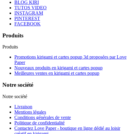
BLOG KIRI
TUTOS VIDEO
INSTAGRAM
PINTEREST
FACEBOOK
Produits
Produits
Promotions kirigami et cartes popup 3d proposées par Love
Paper
Nouveaux produits en kirigami et cartes popup
Meilleures ventes en kirigami et cartes popup
Notre société
Notre société
Livraison
Mentions légales
Conditions générales de vente
Politique de confidentialité
Contactez Love Paper - boutique en ligne dédié au loisir
créatif en kirigami