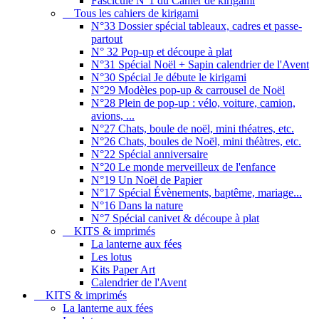
Fascicule N°1 du Cahier de kirigami
Tous les cahiers de kirigami
N°33 Dossier spécial tableaux, cadres et passe-
partout
N° 32 Pop-up et découpe à plat
N°31 Spécial Noël + Sapin calendrier de l'Avent
N°30 Spécial Je débute le kirigami
N°29 Modèles pop-up & carrousel de Noël
N°28 Plein de pop-up : vélo, voiture, camion,
avions, ...
N°27 Chats, boule de noël, mini théatres, etc.
N°26 Chats, boules de Noël, mini théàtres, etc.
N°22 Spécial anniversaire
N°20 Le monde merveilleux de l'enfance
N°19 Un Noël de Papier
N°17 Spécial Évènements, baptême, mariage...
N°16 Dans la nature
N°7 Spécial canivet & découpe à plat
KITS & imprimés
La lanterne aux fées
Les lotus
Kits Paper Art
Calendrier de l'Avent
KITS & imprimés
La lanterne aux fées