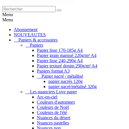
Menu
Menu
Abonnement
NOUVEAUTES
Papiers & accessoires
Papiers
Papier lisse 170-185g A4
Papier grain marqué 220g/m² A4
Papier lisse 240-290g A4
Papier texturé denim 290g/m² A4
Papiers format A3
Papier nacré / métallisé
papier nacrés 120g
papier nacré/métalisé 320g
Les nuanciers Love paper
Arc-en-ciel
Couleurs d'automnes
Couleurs de Noël
Couleurs de l'été
Nuances du désert
Nuances pastelles
Nuances pop