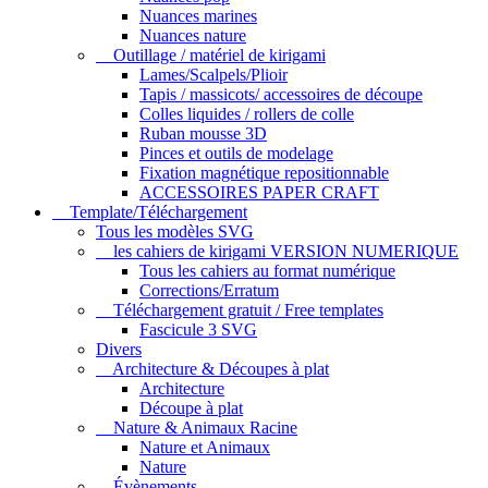
Nuances marines
Nuances nature
Outillage / matériel de kirigami
Lames/Scalpels/Plioir
Tapis / massicots/ accessoires de découpe
Colles liquides / rollers de colle
Ruban mousse 3D
Pinces et outils de modelage
Fixation magnétique repositionnable
ACCESSOIRES PAPER CRAFT
Template/Téléchargement
Tous les modèles SVG
les cahiers de kirigami VERSION NUMERIQUE
Tous les cahiers au format numérique
Corrections/Erratum
Téléchargement gratuit / Free templates
Fascicule 3 SVG
Divers
Architecture & Découpes à plat
Architecture
Découpe à plat
Nature & Animaux Racine
Nature et Animaux
Nature
Évènements